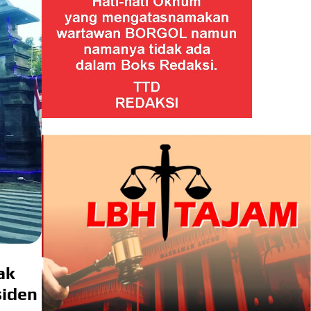
ak
siden