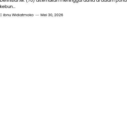
berinisial AK (70) ditemukan meninggal dunia di dalam pon
kebun…
ibnu Widiatmoko
Mei 30, 2026