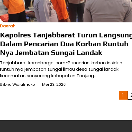
Daerah
Kapolres Tanjabbarat Turun Langsun
Dalam Pencarian Dua Korban Runtuh
Nya Jembatan Sungai Landak
Tanjabbarat.koranborgol.com-Pencarian korban insiden
runtuh nya jembatan sungai limau desa sungai landak
kecamatan senyerang kabupaten Tanjung…
ibnu Widiatmoko
Mei 23, 2026
Paginasi
1
pos