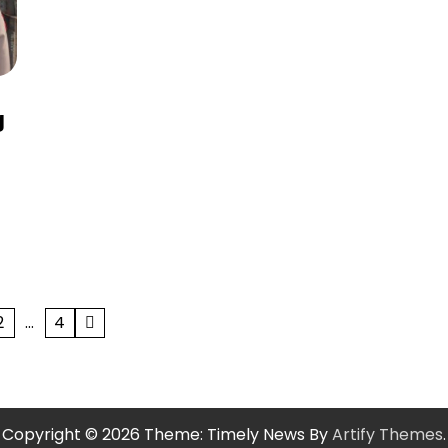
g
2
…
4
Copyright © 2026
Theme: Timely News By
Artify Themes
.