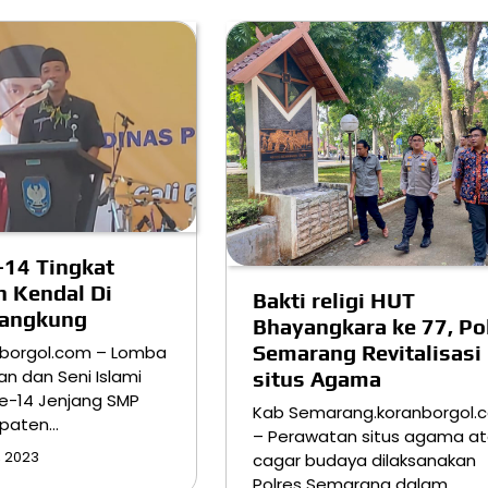
14 Tingkat
 Kendal Di
Bakti religi HUT
angkung
Bhayangkara ke 77, Po
Semarang Revitalisasi
nborgol.com – Lomba
an dan Seni Islami
situs Agama
ke-14 Jenjang SMP
Kab Semarang.koranborgol.
upaten…
– Perawatan situs agama a
 2023
cagar budaya dilaksanakan
Polres Semarang dalam