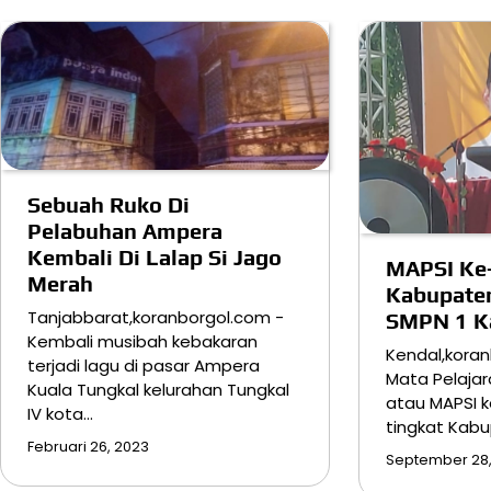
Sebuah Ruko Di
Pelabuhan Ampera
Kembali Di Lalap Si Jago
MAPSI Ke-
Merah
Kabupaten
Tanjabbarat,koranborgol.com -
SMPN 1 K
Kembali musibah kebakaran
Kendal,kora
terjadi lagu di pasar Ampera
Mata Pelajar
Kuala Tungkal kelurahan Tungkal
atau MAPSI 
IV kota…
tingkat Kab
Februari 26, 2023
September 28,