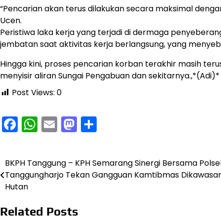
“Pencarian akan terus dilakukan secara maksimal dengan
Ucen.
Peristiwa laka kerja yang terjadi di dermaga penyebera
jembatan saat aktivitas kerja berlangsung, yang menyeb
Hingga kini, proses pencarian korban terakhir masih ter
menyisir aliran Sungai Pengabuan dan sekitarnya.,*(Adi)*
Post Views:
0
Facebook
WhatsApp
Email
Mastodon
Share
BKPH Tanggung – KPH Semarang Sinergi Bersama Polse
Navigasi
Tanggungharjo Tekan Gangguan Kamtibmas Dikawasa
pos
Hutan
Related Posts