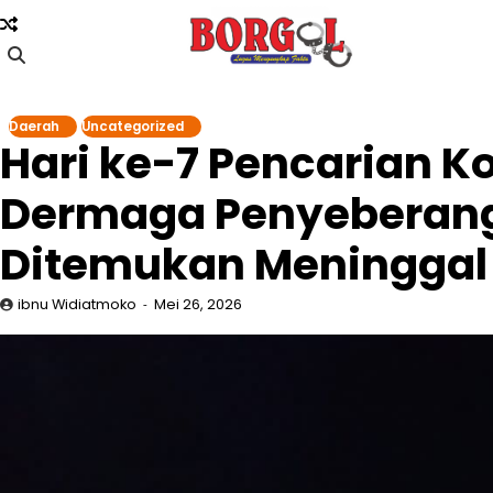
Skip
to
content
Daerah
Uncategorized
Hari ke-7 Pencarian K
Dermaga Penyeberang
Ditemukan Meninggal
ibnu Widiatmoko
Mei 26, 2026