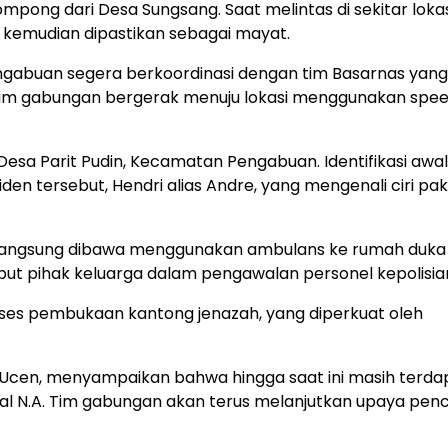
ong dari Desa Sungsang. Saat melintas di sekitar lokasi
kemudian dipastikan sebagai mayat.
engabuan segera berkoordinasi dengan tim Basarnas yan
WIB, tim gabungan bergerak menuju lokasi menggunakan sp
 Desa Parit Pudin, Kecamatan Pengabuan. Identifikasi awal
den tersebut, Hendri alias Andre, yang mengenali ciri pa
dan langsung dibawa menggunakan ambulans ke rumah duka
mbut pihak keluarga dalam pengawalan personel kepolisia
oses pembukaan kantong jenazah, yang diperkuat oleh
a Ucen, menyampaikan bahwa hingga saat ini masih terda
sial N.A. Tim gabungan akan terus melanjutkan upaya pen