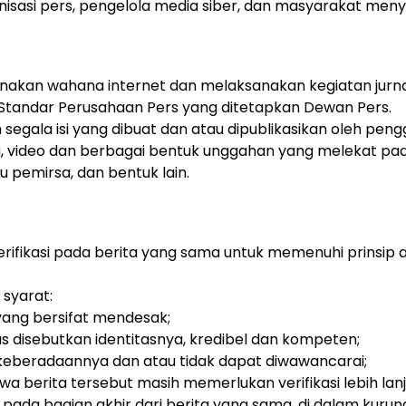
anisasi pers, pengelola media siber, dan masyarakat men
nakan wahana internet dan melaksanakan kegiatan jurnal
tandar Perusahaan Pers yang ditetapkan Dewan Pers.
segala isi yang dibuat dan atau dipublikasikan oleh pen
ara, video dan berbagai bentuk unggahan yang melekat pa
 pemirsa, dan bentuk lain.
rifikasi pada berita yang sama untuk memenuhi prinsip a
 syarat:
yang bersifat mendesak;
 disebutkan identitasnya, kredibel dan kompeten;
i keberadaannya dan atau tidak dapat diwawancarai;
erita tersebut masih memerlukan verifikasi lebih lanj
ada bagian akhir dari berita yang sama, di dalam kurun