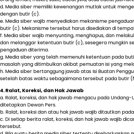
d. Media siber memiliki kewenangan mutlak untuk meng
dengan butir (c).
e. Media siber wajib menyediakan mekanisme pengaduan 
butir (c). Mekanisme tersebut harus disediakan di tem
f. Media siber wajib menyunting, menghapus, dan melakuk
dan melanggar ketentuan butir (c), sesegera mungkin s
pengaduan diterima.
g. Media siber yang telah memenuhi ketentuan pada butir 
masalah yang ditimbulkan akibat pemuatan isi yang mela
h. Media siber bertanggung jawab atas Isi Buatan Penggu
setelah batas waktu sebagaimana tersebut pada butir (f
4. Ralat, Koreksi, dan Hak Jawab
a. Ralat, koreksi, dan hak jawab mengacu pada Undang-U
ditetapkan Dewan Pers.
b. Ralat, koreksi dan atau hak jawab wajib ditautkan pada 
c. Di setiap berita ralat, koreksi, dan hak jawab wajib 
tersebut.
d. Bila suatu berita media siber tertentu disebarluaskan m