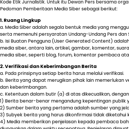
Kode Etik Jurnalistik. Untuk itu Dewan Pers bersama org
Pedoman Pemberitaan Media Siber sebagai berikut:
1. Ruang Lingkup
a. Media Siber adalah segala bentuk media yang menggu
serta memenuhi persyaratan Undang-Undang Pers dan S
b. Isi Buatan Pengguna (User Generated Content) adalah 
media siber, antara lain, artikel, gambar, komentar, su
media siber, seperti blog, forum, komentar pembaca atau
2. Verifikasi dan Keberimbangan Berita
a. Pada prinsipnya setiap berita harus melalui verifikasi.
b. Berita yang dapat merugikan pihak lain memerlukan ve
dan keberimbangan.
c. Ketentuan dalam butir (a) di atas dikecualikan, dengan
1) Berita benar-benar mengandung kepentingan publik 
2) Sumber berita yang pertama adalah sumber yang jelas
3) Subyek berita yang harus dikonfirmasi tidak diketahu
4) Media memberikan penjelasan kepada pembaca bahwa b
diupayakan dalam waktu secepatnya. Penjelasan dimuat p