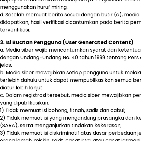
menggunakan huruf miring.
d. Setelah memuat berita sesuai dengan butir (c), media w
didapatkan, hasil verifikasi dicantumkan pada berita p
terverifikasi.
3. Isi Buatan Pengguna (User Generated Content)
a. Media siber wajib mencantumkan syarat dan ketentua
dengan Undang-Undang No. 40 tahun 1999 tentang Pers d
jelas.
b. Media siber mewajibkan setiap pengguna untuk melak
terlebih dahulu untuk dapat mempublikasikan semua ben
diatur lebih lanjut.
c. Dalam registrasi tersebut, media siber mewajibkan p
yang dipublikasikan:
1) Tidak memuat isi bohong, fitnah, sadis dan cabul;
2) Tidak memuat isi yang mengandung prasangka dan keb
(SARA), serta menganjurkan tindakan kekerasan;
3) Tidak memuat isi diskriminatif atas dasar perbedaan
orang lemah, miskin, sakit, cacat jiwa, atau cacat jasmani