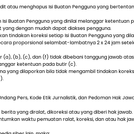
edit atau menghapus Isi Buatan Pengguna yang bertenta
Isi Buatan Pengguna yang dinilai melanggar ketentuan 
pat yang dengan mudah dapat diakses pengguna.
an tindakan koreksi setiap Isi Buatan Pengguna yang dil
ecara proporsional selambat-lambatnya 2 x 24 jam sete
(a), (b), (c), dan (f) tidak dibebani tanggung jawab atas
nggar ketentuan pada butir (c).
na yang dilaporkan bila tidak mengambil tindakan koreks
).
ndang Pers, Kode Etik Jurnalistik, dan Pedoman Hak Jaw
berita yang diralat, dikoreksi atau yang diberi hak jawab.
dicantumkan waktu pemuatan ralat, koreksi, dan atau hak j
edia siber lain, maka: