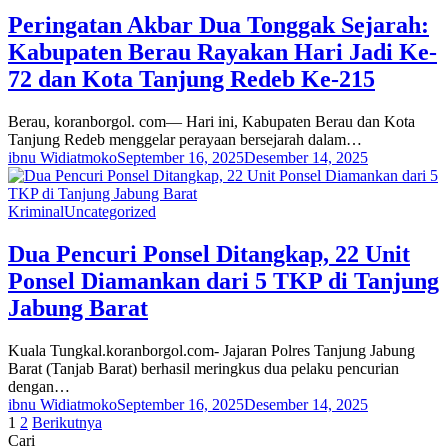
Peringatan Akbar Dua Tonggak Sejarah:
Kabupaten Berau Rayakan Hari Jadi Ke-
72 dan Kota Tanjung Redeb Ke-215
Berau, koranborgol. com— Hari ini, Kabupaten Berau dan Kota
Tanjung Redeb menggelar perayaan bersejarah dalam…
ibnu Widiatmoko
September 16, 2025
Desember 14, 2025
Kriminal
Uncategorized
Dua Pencuri Ponsel Ditangkap, 22 Unit
Ponsel Diamankan dari 5 TKP di Tanjung
Jabung Barat
Kuala Tungkal.koranborgol.com- Jajaran Polres Tanjung Jabung
Barat (Tanjab Barat) berhasil meringkus dua pelaku pencurian
dengan…
ibnu Widiatmoko
September 16, 2025
Desember 14, 2025
Paginasi
1
2
Berikutnya
Cari