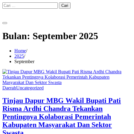
Skip
Cari
to
untuk:
content
Bulan:
September 2025
Home
2025
September
Daerah
Uncategorized
Tinjau Dapur MBG Wakil Bupati Pati
Risma Ardhi Chandra Tekankan
Pentingnya Kolaborasi Pemerintah
Kabupaten Masyarakat Dan Sektor
Swasta