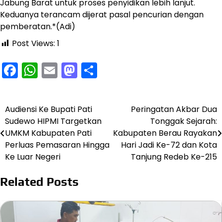
Jabung Barat untuk proses penyidikan lebih lanjut.
Keduanya terancam dijerat pasal pencurian dengan
pemberatan.*(Adi)
Post Views:
1
Facebook
WhatsApp
Email
Mastodon
Share
Audiensi Ke Bupati Pati
Peringatan Akbar Dua
Navigasi
Sudewo HIPMI Targetkan
Tonggak Sejarah:
pos
UMKM Kabupaten Pati
Kabupaten Berau Rayakan
Perluas Pemasaran Hingga
Hari Jadi Ke-72 dan Kota
Ke Luar Negeri
Tanjung Redeb Ke-215
Related Posts