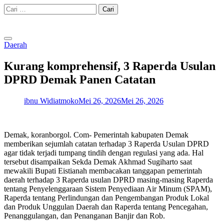
Skip
Cari
to
untuk:
content
Daerah
Kurang komprehensif, 3 Raperda Usulan
DPRD Demak Panen Catatan
ibnu Widiatmoko
Mei 26, 2026
Mei 26, 2026
Demak, koranborgol. Com- Pemerintah kabupaten Demak
memberikan sejumlah catatan terhadap 3 Raperda Usulan DPRD
agar tidak terjadi tumpang tindih dengan regulasi yang ada. Hal
tersebut disampaikan Sekda Demak Akhmad Sugiharto saat
mewakili Bupati Eistianah membacakan tanggapan pemerintah
daerah terhadap 3 Raperda usulan DPRD masing-masing Raperda
tentang Penyelenggaraan Sistem Penyediaan Air Minum (SPAM),
Raperda tentang Perlindungan dan Pengembangan Produk Lokal
dan Produk Unggulan Daerah dan Raperda tentang Pencegahan,
Penanggulangan, dan Penanganan Banjir dan Rob.