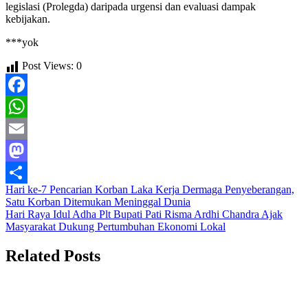
legislasi (Prolegda) daripada urgensi dan evaluasi dampak
kebijakan.
***yok
Post Views:
0
Facebook
WhatsApp
Email
Mastodon
Navigasi
Hari ke-7 Pencarian Korban Laka Kerja Dermaga Penyeberangan,
Share
Satu Korban Ditemukan Meninggal Dunia
pos
Hari Raya Idul Adha Plt Bupati Pati Risma Ardhi Chandra Ajak
Masyarakat Dukung Pertumbuhan Ekonomi Lokal
Related Posts