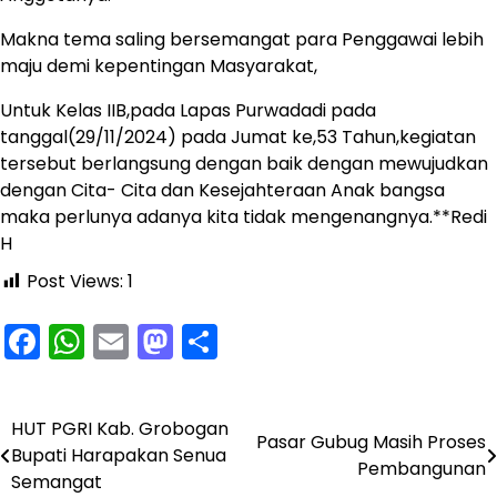
Makna tema saling bersemangat para Penggawai lebih
maju demi kepentingan Masyarakat,
Untuk Kelas IIB,pada Lapas Purwadadi pada
tanggal(29/11/2024) pada Jumat ke,53 Tahun,kegiatan
tersebut berlangsung dengan baik dengan mewujudkan
dengan Cita- Cita dan Kesejahteraan Anak bangsa
maka perlunya adanya kita tidak mengenangnya.**Redi
H
Post Views:
1
Facebook
WhatsApp
Email
Mastodon
Share
HUT PGRI Kab. Grobogan
Navigasi
Pasar Gubug Masih Proses
Bupati Harapakan Senua
Pembangunan
pos
Semangat