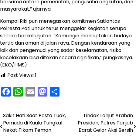
bersama antara pemerintah, pengusaha angkutan, dan
masyarakat,” ujarnya.
Kompol Riki pun menegaskan komitmen Satlantas
Polresta Pati untuk terus menggelar kegiatan serupa
secara berkelanjutan. “Kami ingin menciptakan budaya
tertib dan aman di jalan raya. Dengan kendaraan yang
laik dan pengemudi yang sadar keselamatan, risiko
kecelakaan bisa ditekan secara signifikan,” pungkasnya.
(EKO/HMS)
Post Views:
1
Facebook
WhatsApp
Email
Mastodon
Share
Sakit Hati Saat Pesta Tuak,
Tindak Lanjut Arahan
Navigasi
Pemuda di Kuala Tungkal
Presiden, Polres Tanjab
pos
Nekat Tikam Teman
Barat Gelar Aksi Bersih