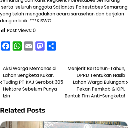
Semarang dan Kanit Regident Polrestabes Semarang
serta seluruh anggota Satlantas Polrestabes Semarang
yang telah mengadakan acara sarasehan dan berjalan
dengan baik. ***KISWO
Post Views:
0
Facebook
WhatsApp
Email
Mastodon
Share
Aksi Warga Memanas di
Menjerit Bertahun-Tahun,
Navigasi
Lahan Sengketa Kukar,
DPRD Tentukan Nasib
pos
Tuding PT KAJ Serobot 305
Lahan Warga Bulungan:
Hektare Sebelum Punya
Tekan Pemkab & KIPI,
Izin
Bentuk Tim Anti-Sengketa!
Related Posts