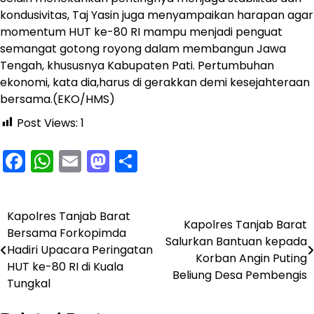
kondusivitas, Taj Yasin juga menyampaikan harapan agar
momentum HUT ke-80 RI mampu menjadi penguat
semangat gotong royong dalam membangun Jawa
Tengah, khususnya Kabupaten Pati. Pertumbuhan
ekonomi, kata dia,harus di gerakkan demi kesejahteraan
bersama.(EKO/HMS)
Post Views:
1
Facebook
WhatsApp
Email
Mastodon
Share
Kapolres Tanjab Barat
Navigasi
Kapolres Tanjab Barat
Bersama Forkopimda
Salurkan Bantuan kepada
pos
Hadiri Upacara Peringatan
Korban Angin Puting
HUT ke-80 RI di Kuala
Beliung Desa Pembengis
Tungkal