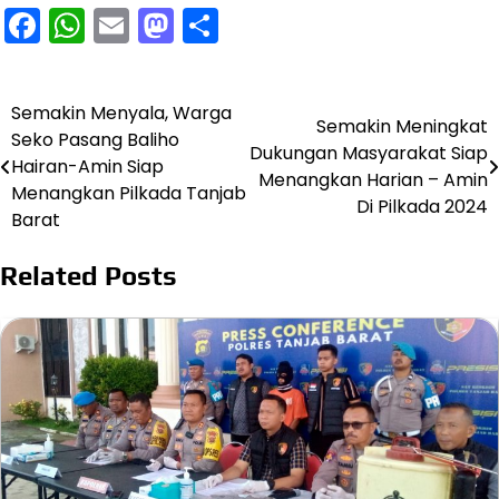
Facebook
WhatsApp
Email
Mastodon
Share
Semakin Menyala, Warga
Navigasi
Semakin Meningkat
Seko Pasang Baliho
Dukungan Masyarakat Siap
pos
Hairan-Amin Siap
Menangkan Harian – Amin
Menangkan Pilkada Tanjab
Di Pilkada 2024
Barat
Related Posts