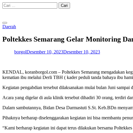
Skip
Cari
to
untuk:
content
Daerah
Poltekkes Semarang Gelar Monitoring Dan
borgol
Desember 10, 2023
Desember 10, 2023
KENDAL, koranborgol.com – Poltekkes Semarang mengadakan kegiat
kematian ibu melalui Derli TBH ( kader peduli tanda bahaya ibu ha
Kegiatan pengabdian tersebut dilaksanakan mulai bulan Juni sampa
Acara yang digelar di aula klinik tersebut dihadiri 30 orang, terdir
Dalam sambutannya, Bidan Desa Darmastuti S.St. Keb.BDn menyampaik
Pihaknya berharap diselenggarakan kegiatan ini bisa membantu penur
“Kami berharap kegiatan ini dapat terus dilakukan bersama Poltekke