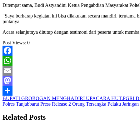
Ditempat sama, Budi Astyandini Ketua Pengabdian Masyarakat Polte
“Saya berharap kegiatan ini bisa dilakukan secara mandiri, terutama 
pintanya.
Acara selanjutnya ditutup dengan testimoni dari peserta untuk memba
Post Views:
0
Facebook
WhatsApp
Email
Mastodon
Navigasi
BUPATI GROBOGAN MENGHADIRI UPACARA HUT.PGRI D
Share
Polres Tanjabbarat Press Release 2 Orang Tersangka Pelaku Jarin
pos
Related Posts