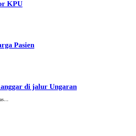
tor KPU
rga Pasien
anggar di jalur Ungaran
ntas…