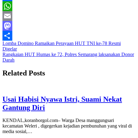
Facebook
WhatsApp
Email
Mastodon
Navigasi
Lomba Domino Ramaikan Perayaan HUT TNI ke-78 Resmi
Share
Digelar
pos
Rangkaian HUT Humas ke 72, Polres Semarang laksanakan Donor
Darah
Related Posts
Usai Habisi Nyawa Istri, Suami Nekat
Gantung Diri
KENDAL,koranborgol.com– Warga Desa manggungsari
kecamatan Weleri , digegerkan kejadian pembunuhan yang viral di
media sosial,…