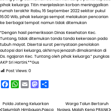
pihak keluarga. Titin menjelaskan korban meninggalkan
rumah terakhir Rabu, 16 September 2022 sekitar pukul
16.00 Wib, pihak keluarga sempat melakukan pencarian
ke berbagai tempat namun tidak ditemukan
“Dengan hasil pemeriksaan Dinas Kesehatan Kec.
Tuntang, tidak ditemukan tanda tanda kekerasan pada
tubuh mayat. Disertai surat pernyataan penolakan
autopsi dari keluarga, akhirnya jenazah dimakamkan di
Ds. ngajaran Kec. Tuntang oleh pihak keluarga.” pungkas
AKP Sri Hartini.**Gus
Post Views:
0
Facebook
WhatsApp
Email
Mastodon
Share
Polda Jateng Keluarkan
Warga Talun Bertaruh
Navigasi
Sejumlah Himbauan,Pasca
Nyawa, Malah Kena PRANK