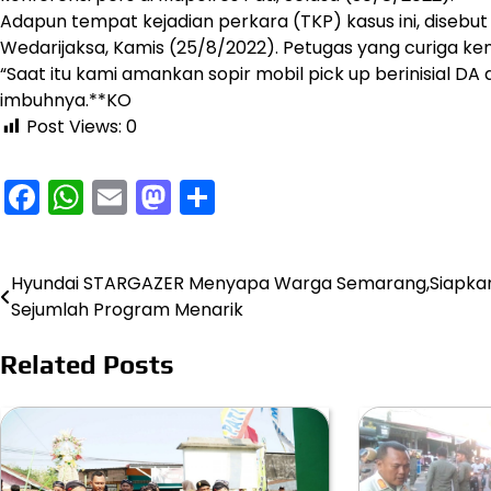
Adapun tempat kejadian perkara (TKP) kasus ini, disebut
Wedarijaksa, Kamis (25/8/2022). Petugas yang curiga ke
“Saat itu kami amankan sopir mobil pick up berinisial DA 
imbuhnya.**KO
Post Views:
0
Facebook
WhatsApp
Email
Mastodon
Share
Hyundai STARGAZER Menyapa Warga Semarang,Siapka
Navigasi
Sejumlah Program Menarik
pos
Related Posts