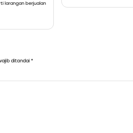
i larangan berjualan
ajib ditandai
*