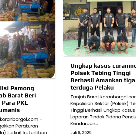
Ungkap kasus curanmo
Polsek Tebing Tinggi
Berhasil Amankan tiga
terduga Pelaku
lisi Pamong
ab Barat Beri
Tanjab Barat.koranborgol.c
 Para PKL
Kepolisian Sektor (Polsek) T
umanis
Tinggi Berhasil Ungkap Kasus
Laporan Tindak Pidana Pencu
.koranborgol.com –
Kendaraan…
akkan Peraturan
a) terkait ketertiban
Juli 6, 2025