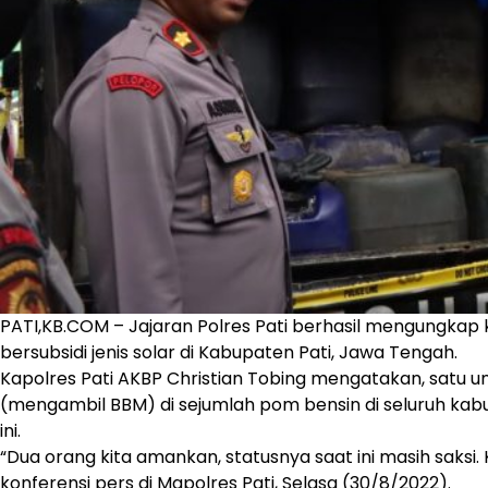
PATI,KB.COM – Jajaran Polres Pati berhasil mengungka
bersubsidi jenis solar di Kabupaten Pati, Jawa Tengah.
Kapolres Pati AKBP Christian Tobing mengatakan, satu u
(mengambil BBM) di sejumlah pom bensin di seluruh kabu
ini.
“Dua orang kita amankan, statusnya saat ini masih saksi
konferensi pers di Mapolres Pati, Selasa (30/8/2022).