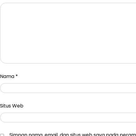
Nama
*
Situs Web
Simpan nama, email, dan situs web saya pada peramb