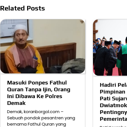
Related Posts
Masuki Ponpes Fathul
Hadiri Pe
Quran Tanpa Ijin, Orang
Pimpinan 
Ini Dibawa Ke Polres
Pati Suja
Demak
Dwiatmok
Pentingny
Demak, koranborgol.com –
Sebuah pondok pesantren yang
Pemerinta
bernama Fathul Quran yang