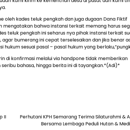
udah kami kirim ke kementrian desa di pusat dan kami ti
ya.
 oleh kades teluk pengkah dan juga dugaan Dana Fiktif
in mengatakan bahwa instansi terkait memang harus se
es teluk pengkah ini seharus nya pihak instansi terkait s
 agar bumerang ini cepat terselesaikan dan jika benar a
gsi hukum sesuai pasal – pasal hukum yang berlaku,”pung
in di konfirmasi melalui via handpone tidak memberikan
ibu bahasa, hingga berita ini di tayangkan.*(Adi)*
 II
Perhutani KPH Semarang Terima Silaturahmi & A
Bersama Lembaga Peduli Hutan & Media