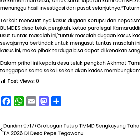
ke kementrian desa,”Untuk surat laporan kami dari BPD s
menunggu hasil investigasi dari pusat selanjutnya,”Tuturn
Terkait mencuat nya kasus dugaan Korupsi dan nepotisme
BUMDES desa teluk pengkah, ketua paralegal Kamarudd
usut tuntas masalah ini,'”untuk masalah dugaan kasus kad
sewajarnya bertindak untuk mengusut tuntas masalah ini,
kasus ini, maka pihak terduga bisa dapat di kenakan san
Dalam prihal ini kepala desa teluk pengkah Akhmat Tamr
tanggapan sama sekali sekan akan kades membungkam ser
Post Views:
0
Facebook
WhatsApp
Email
Mastodon
Share
Dandim 0717/Grobogan Tutup TMMD Sengkuyung Tahap
Navigasi
TA 2026 Di Desa Pepe Tegowanu
pos