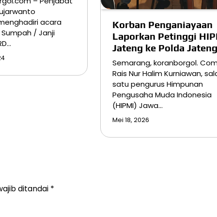
rgol.com – Penjabat
Sujarwanto
menghadiri acara
Korban Penganiayaan
Sumpah / Janji
Laporkan Petinggi HIP
RD…
Jateng ke Polda Jaten
24
Semarang, koranborgol. Co
Rais Nur Halim Kurniawan, sal
satu pengurus Himpunan
Pengusaha Muda Indonesia
(HIPMI) Jawa…
Mei 18, 2026
ajib ditandai
*