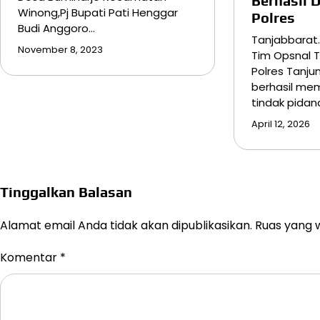
Berhasil 
Winong,Pj Bupati Pati Henggar
Polres
Budi Anggoro…
Tanjabbarat
November 8, 2023
Tim Opsnal T
Polres Tanju
berhasil me
tindak pidan
April 12, 2026
Tinggalkan Balasan
Alamat email Anda tidak akan dipublikasikan.
Ruas yang w
Komentar
*