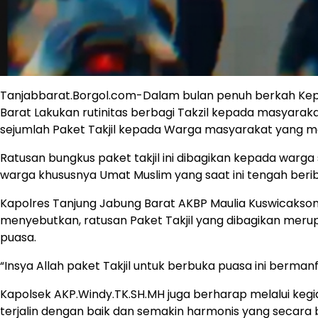
Tanjabbarat.Borgol.com-Dalam bulan penuh berkah Kepol
Barat Lakukan rutinitas berbagi Takzil kepada masyarak
sejumlah Paket Takjil kepada Warga masyarakat yang meli
Ratusan bungkus paket takjil ini dibagikan kepada warg
warga khususnya Umat Muslim yang saat ini tengah beri
Kapolres Tanjung Jabung Barat AKBP Maulia Kuswicaksono
menyebutkan, ratusan Paket Takjil yang dibagikan mer
puasa.
“Insya Allah paket Takjil untuk berbuka puasa ini berma
Kapolsek AKP.Windy.TK.SH.MH juga berharap melalui kegiat
terjalin dengan baik dan semakin harmonis yang secara