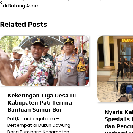
di Batang Asam
pos
Related Posts
Kekeringan Tiga Desa Di
Kabupaten Pati Terima
Bantuan Sumur Bor
Nyaris Ka
Pati,Koranborgol.com –
Spesialis
Bertempat di Dukuh Dawung
dan Pencu
Desa Bumiharjo Kecamatan