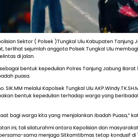
isian Sektor ( Polsek )Tungkal Ulu Kabupaten Tanjung 
at, terlihat sejumlah anggota Polsek Tungkal Ulu membag
ntas di jalan.
a sebagai bentuk kepedulian Polres Tanjung Jabung Barat
badah puasa.
. SIK.MM melalui Kapolsek Tungkal Ulu AKP.Windy.TK.SH.
upakan bentuk kepedulian terhadap warga yang beribada
nfaat bagi warga kita yang menjalankan Ibadah Puasa,” ka
an ini, tali silaturahmi antara Kepolisian dan masyaraka
 bersama-sama menjaga Sitkamtibmas tetap kondusif di 