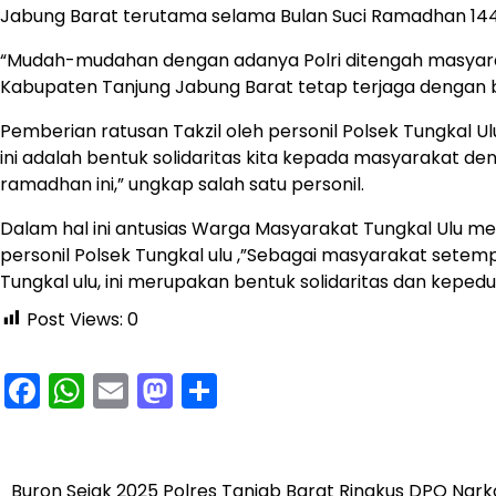
Jabung Barat terutama selama Bulan Suci Ramadhan 1447
“Mudah-mudahan dengan adanya Polri ditengah masyara
Kabupaten Tanjung Jabung Barat tetap terjaga dengan b
Pemberian ratusan Takzil oleh personil Polsek Tungkal U
ini adalah bentuk solidaritas kita kepada masyarakat d
ramadhan ini,” ungkap salah satu personil.
Dalam hal ini antusias Warga Masyarakat Tungkal Ulu me
personil Polsek Tungkal ulu ,”Sebagai masyarakat setem
Tungkal ulu, ini merupakan bentuk solidaritas dan kepedul
Post Views:
0
Facebook
WhatsApp
Email
Mastodon
Share
Navigasi
Buron Sejak 2025 Polres Tanjab Barat Ringkus DPO Nar