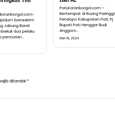
Diringkus Tim
Pati,Koranborgol.com –
Bertempat di Ruang Paringgi
.koranborgol.com-
Pendopo Kabupaten Pati, Pj
ipidum Satreskrim
Bupati Pati Henggar Budi
ng Jabung Barat
Anggoro…
mbekuk dua pelaku
a pencurian…
Mei 16, 2024
ajib ditandai
*