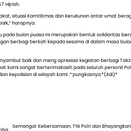
 Hijriah.
kat, situasi Kamtibmas dan kerukunan antar umat bera
aik,” harapnya.
lu pada bulan puasa ini merupakan bentuk solidaritas ber
engan berbagi berkah kepada sesama di dalam masa bulan
nyambut baik dan meng apresiasi kegiatan berbagi Takzi
pat kami sangat berterimakasih pada seluruh personil Po
ian kepolisian di wilayah kami .”‘pungkasnya.*(Adi)*
Semangat Kebersamaan, TNI Polri dan Bhayangkari 
koba