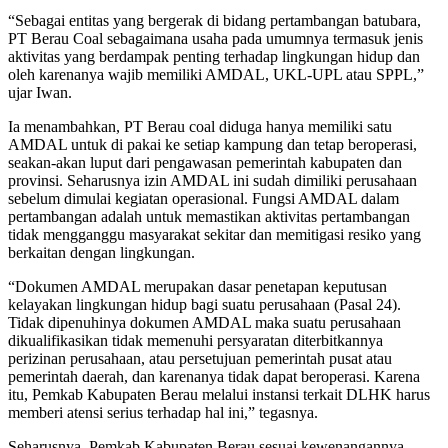
“Sebagai entitas yang bergerak di bidang pertambangan batubara,
PT Berau Coal sebagaimana usaha pada umumnya termasuk jenis
aktivitas yang berdampak penting terhadap lingkungan hidup dan
oleh karenanya wajib memiliki AMDAL, UKL-UPL atau SPPL,”
ujar Iwan.
Ia menambahkan, PT Berau coal diduga hanya memiliki satu
AMDAL untuk di pakai ke setiap kampung dan tetap beroperasi,
seakan-akan luput dari pengawasan pemerintah kabupaten dan
provinsi. Seharusnya izin AMDAL ini sudah dimiliki perusahaan
sebelum dimulai kegiatan operasional. Fungsi AMDAL dalam
pertambangan adalah untuk memastikan aktivitas pertambangan
tidak mengganggu masyarakat sekitar dan memitigasi resiko yang
berkaitan dengan lingkungan.
“Dokumen AMDAL merupakan dasar penetapan keputusan
kelayakan lingkungan hidup bagi suatu perusahaan (Pasal 24).
Tidak dipenuhinya dokumen AMDAL maka suatu perusahaan
dikualifikasikan tidak memenuhi persyaratan diterbitkannya
perizinan perusahaan, atau persetujuan pemerintah pusat atau
pemerintah daerah, dan karenanya tidak dapat beroperasi. Karena
itu, Pemkab Kabupaten Berau melalui instansi terkait DLHK harus
memberi atensi serius terhadap hal ini,” tegasnya.
Seharusnya, Pemkab Kabupaten Berau sesuai kewenangannya