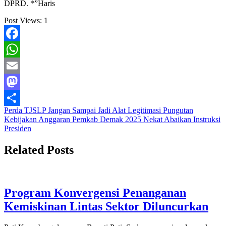
DPRD. *”Haris
Post Views:
1
Facebook
WhatsApp
Email
Mastodon
Navigasi
Perda TJSLP Jangan Sampai Jadi Alat Legitimasi Pungutan
Share
Kebijakan Anggaran Pemkab Demak 2025 Nekat Abaikan Instruksi
pos
Presiden
Related Posts
Program Konvergensi Penanganan
Kemiskinan Lintas Sektor Diluncurkan