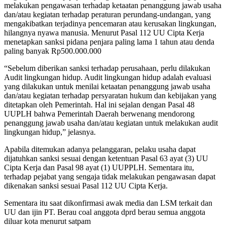
melakukan pengawasan terhadap ketaatan penanggung jawab usaha
dan/atau kegiatan terhadap peraturan perundang-undangan, yang
mengakibatkan terjadinya pencemaran atau kerusakan lingkungan,
hilangnya nyawa manusia. Menurut Pasal 112 UU Cipta Kerja
menetapkan sanksi pidana penjara paling lama 1 tahun atau denda
paling banyak Rp500.000.000
“Sebelum diberikan sanksi terhadap perusahaan, perlu dilakukan
Audit lingkungan hidup. Audit lingkungan hidup adalah evaluasi
yang dilakukan untuk menilai ketaatan penanggung jawab usaha
dan/atau kegiatan terhadap persyaratan hukum dan kebijakan yang
ditetapkan oleh Pemerintah. Hal ini sejalan dengan Pasal 48
UUPLH bahwa Pemerintah Daerah berwenang mendorong
penanggung jawab usaha dan/atau kegiatan untuk melakukan audit
lingkungan hidup,” jelasnya.
Apabila ditemukan adanya pelanggaran, pelaku usaha dapat
dijatuhkan sanksi sesuai dengan ketentuan Pasal 63 ayat (3) UU
Cipta Kerja dan Pasal 98 ayat (1) UUPPLH. Sementara itu,
terhadap pejabat yang sengaja tidak melakukan pengawasan dapat
dikenakan sanksi sesuai Pasal 112 UU Cipta Kerja.
Sementara itu saat dikonfirmasi awak media dan LSM terkait dan
UU dan ijin PT. Berau coal anggota dprd berau semua anggota
diluar kota menurut satpam