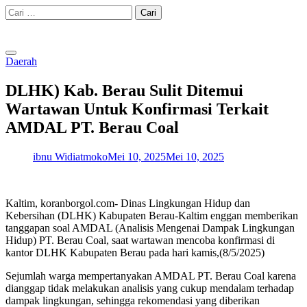
Skip
Cari
to
untuk:
content
Daerah
DLHK) Kab. Berau Sulit Ditemui
Wartawan Untuk Konfirmasi Terkait
AMDAL PT. Berau Coal
ibnu Widiatmoko
Mei 10, 2025
Mei 10, 2025
Kaltim, koranborgol.com- Dinas Lingkungan Hidup dan
Kebersihan (DLHK) Kabupaten Berau-Kaltim enggan memberikan
tanggapan soal AMDAL (Analisis Mengenai Dampak Lingkungan
Hidup) PT. Berau Coal, saat wartawan mencoba konfirmasi di
kantor DLHK Kabupaten Berau pada hari kamis,(8/5/2025)
Sejumlah warga mempertanyakan AMDAL PT. Berau Coal karena
dianggap tidak melakukan analisis yang cukup mendalam terhadap
dampak lingkungan, sehingga rekomendasi yang diberikan