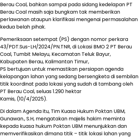
Berau Coal, bahkan sampai pada sidang kedelapan PT
Berau Coal masih saja bungkam tak memberikan
perlawanan ataupun klarifikasi mengenai permasalahan
kedua belah pihak.
beylikdüzü
Pemeriksaan setempat (PS) dengan nomor perkara
escort
43/PDT.Sus-LH/2024/PN.TNR, di Lokasi BMO 2 PT Berau
beylikdüzü
Coal, Tumbit Melayu, Kecamatan Teluk Bayur,
escort
Kabupaten Berau, Kalimantan Timur,
PS bertujuan untuk memastikan persiapan agenda
kelapangan lahan yang sedang bersengketa di sembilan
titik koordinat pada lokasi yang sudah di tambang oleh
PT Berau Coal, seluas 1.290 hektar
Kamis, (10/4/2025).
Di dalam Agenda itu, Tim Kuasa Hukum Poktan UBM,
Gunawan., S.H, mengatakan majelis hakim meminta
kepada kuasa hukum Poktan UBM menunjukkan dan
memverifikasikan dimana titik – titik lokasi lahan yang