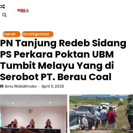
Skip
to
content
Daerah
Uncategorized
PN Tanjung Redeb Sidang
PS Perkara Poktan UBM
Tumbit Melayu Yang di
Serobot PT. Berau Coal
ibnu Widiatmoko
April 11, 2025