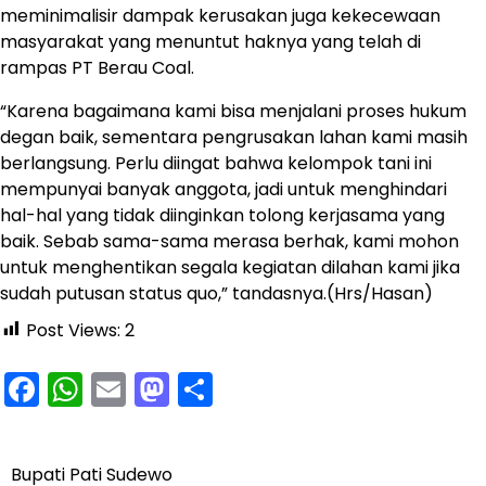
meminimalisir dampak kerusakan juga kekecewaan
masyarakat yang menuntut haknya yang telah di
rampas PT Berau Coal.
“Karena bagaimana kami bisa menjalani proses hukum
degan baik, sementara pengrusakan lahan kami masih
berlangsung. Perlu diingat bahwa kelompok tani ini
mempunyai banyak anggota, jadi untuk menghindari
hal-hal yang tidak diinginkan tolong kerjasama yang
baik. Sebab sama-sama merasa berhak, kami mohon
untuk menghentikan segala kegiatan dilahan kami jika
sudah putusan status quo,” tandasnya.(Hrs/Hasan)
Post Views:
2
Facebook
WhatsApp
Email
Mastodon
Share
Bupati Pati Sudewo
Navigasi