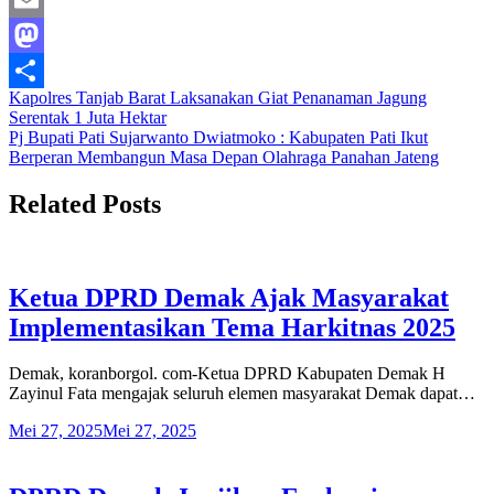
Email
Mastodon
Navigasi
Kapolres Tanjab Barat Laksanakan Giat Penanaman Jagung
Share
Serentak 1 Juta Hektar
pos
Pj Bupati Pati Sujarwanto Dwiatmoko : Kabupaten Pati Ikut
Berperan Membangun Masa Depan Olahraga Panahan Jateng
Related Posts
Ketua DPRD Demak Ajak Masyarakat
Implementasikan Tema Harkitnas 2025
Demak, koranborgol. com-Ketua DPRD Kabupaten Demak H
Zayinul Fata mengajak seluruh elemen masyarakat Demak dapat…
Mei 27, 2025
Mei 27, 2025