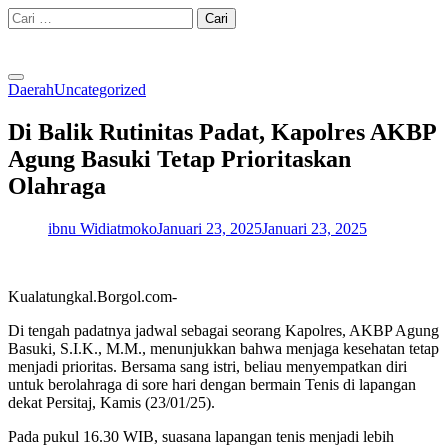
Skip
Cari
to
untuk:
content
Daerah
Uncategorized
Di Balik Rutinitas Padat, Kapolres AKBP
Agung Basuki Tetap Prioritaskan
Olahraga
ibnu Widiatmoko
Januari 23, 2025
Januari 23, 2025
Kualatungkal.Borgol.com-
Di tengah padatnya jadwal sebagai seorang Kapolres, AKBP Agung
Basuki, S.I.K., M.M., menunjukkan bahwa menjaga kesehatan tetap
menjadi prioritas. Bersama sang istri, beliau menyempatkan diri
untuk berolahraga di sore hari dengan bermain Tenis di lapangan
dekat Persitaj, Kamis (23/01/25).
Pada pukul 16.30 WIB, suasana lapangan tenis menjadi lebih