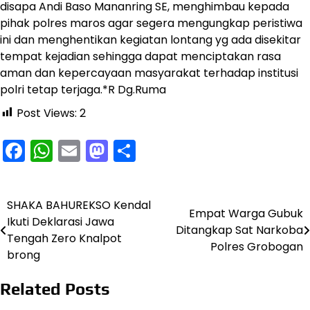
disapa Andi Baso Mananring SE, menghimbau kepada
pihak polres maros agar segera mengungkap peristiwa
ini dan menghentikan kegiatan lontang yg ada disekitar
tempat kejadian sehingga dapat menciptakan rasa
aman dan kepercayaan masyarakat terhadap institusi
polri tetap terjaga.*R Dg.Ruma
Post Views:
2
Facebook
WhatsApp
Email
Mastodon
Share
SHAKA BAHUREKSO Kendal
Navigasi
Empat Warga Gubuk
Ikuti Deklarasi Jawa
Ditangkap Sat Narkoba
pos
Tengah Zero Knalpot
Polres Grobogan
brong
Related Posts