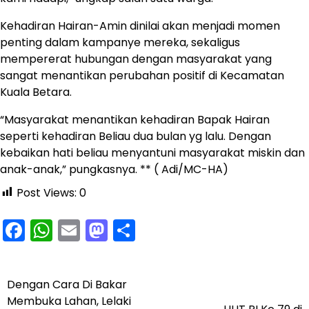
Kehadiran Hairan-Amin dinilai akan menjadi momen
penting dalam kampanye mereka, sekaligus
mempererat hubungan dengan masyarakat yang
sangat menantikan perubahan positif di Kecamatan
Kuala Betara.
“Masyarakat menantikan kehadiran Bapak Hairan
seperti kehadiran Beliau dua bulan yg lalu. Dengan
kebaikan hati beliau menyantuni masyarakat miskin dan
anak-anak,” pungkasnya. ** ( Adi/MC-HA)
Post Views:
0
Facebook
WhatsApp
Email
Mastodon
Share
Dengan Cara Di Bakar
Navigasi
Membuka Lahan, Lelaki