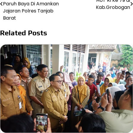
HUT RI Ke 79 di
pos
Paruh Baya Di Amankan
Kab.Grobogan
Jajaran Polres Tanjab
Barat
Related Posts