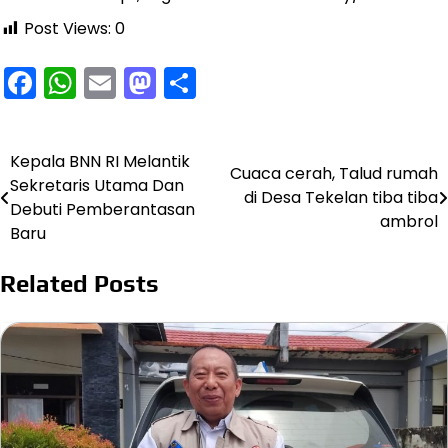
Post Views:
0
Facebook
WhatsApp
Email
Mastodon
Share
Kepala BNN RI Melantik
Navigasi
Cuaca cerah, Talud rumah
Sekretaris Utama Dan
di Desa Tekelan tiba tiba
pos
Debuti Pemberantasan
ambrol
Baru
Related Posts