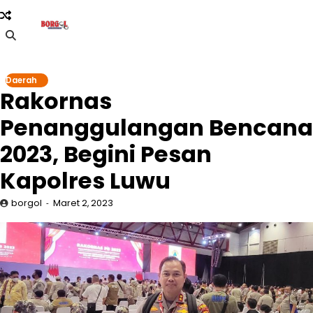
Skip
to
content
Daerah
Rakornas
Penanggulangan Bencana
2023, Begini Pesan
Kapolres Luwu
borgol
Maret 2, 2023