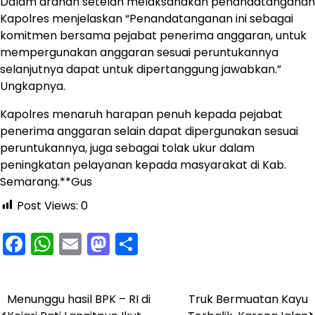
Dalam arahan setelah melaksanakan penandatanganan
Kapolres menjelaskan “Penandatanganan ini sebagai
komitmen bersama pejabat penerima anggaran, untuk
mempergunakan anggaran sesuai peruntukannya
selanjutnya dapat untuk dipertanggung jawabkan.”
Ungkapnya.
Kapolres menaruh harapan penuh kepada pejabat
penerima anggaran selain dapat dipergunakan sesuai
peruntukannya, juga sebagai tolak ukur dalam
peningkatan pelayanan kepada masyarakat di Kab.
Semarang.**Gus
Post Views:
0
Facebook
WhatsApp
Email
Mastodon
Share
Menunggu hasil BPK – RI di
Truk Bermuatan Kayu
Navigasi