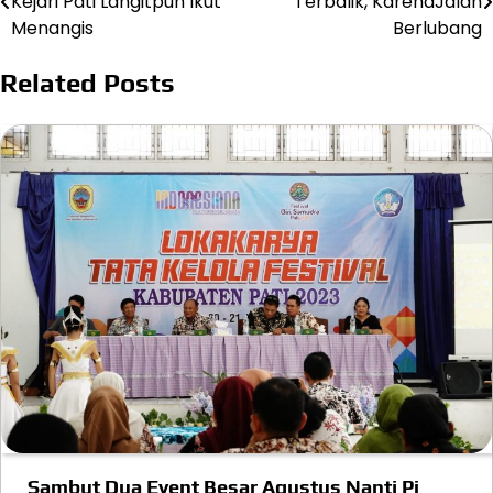
Kejari Pati Langitpun Ikut
Terbalik, KarenaJalan
pos
Menangis
Berlubang
Related Posts
Sambut Dua Event Besar Agustus Nanti Pj