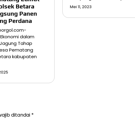
olsek Betara
Mei 11, 2023
ngsung Panen
ng Perdana
borgol.com-
 Ekonomi dalam
Jagung Tahap
Desa Pematang
etara kabupaten
2025
ajib ditandai
*