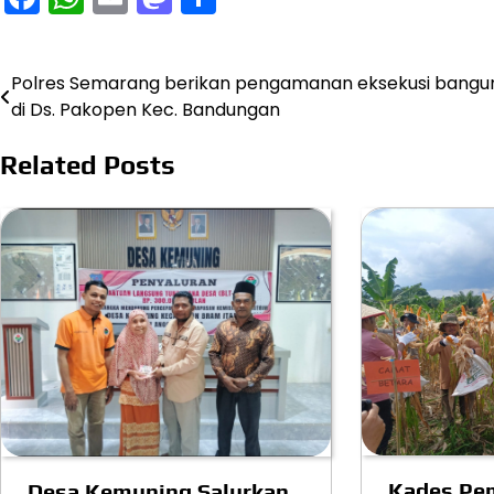
Polres Semarang berikan pengamanan eksekusi bangu
Navigasi
di Ds. Pakopen Kec. Bandungan
pos
Related Posts
Kades Pe
Desa Kemuning Salurkan