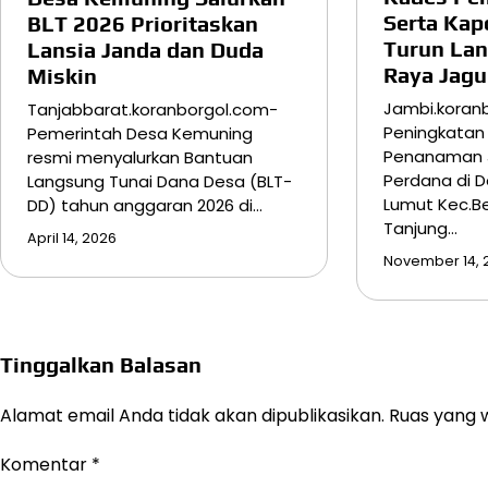
Serta Kap
BLT 2026 Prioritaskan
Turun La
Lansia Janda dan Duda
Raya Jagu
Miskin
Jambi.koran
Tanjabbarat.koranborgol.com-
Peningkatan
Pemerintah Desa Kemuning
Penanaman 
resmi menyalurkan Bantuan
Perdana di 
Langsung Tunai Dana Desa (BLT-
Lumut Kec.B
DD) tahun anggaran 2026 di…
Tanjung…
April 14, 2026
November 14, 
Tinggalkan Balasan
Alamat email Anda tidak akan dipublikasikan.
Ruas yang w
Komentar
*