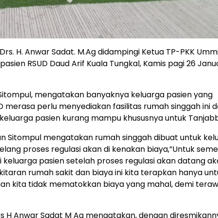
rs. H. Anwar Sadat. M.Ag didampingi Ketua TP-PKK Umm
asien RSUD Daud Arif Kuala Tungkal, Kamis pagi 26 Janua
 Sitompul, mengatakan banyaknya keluarga pasien yang
merasa perlu menyediakan fasilitas rumah singgah ini 
 keluarga pasien kurang mampu khususnya untuk Tanjabb
n Sitompul mengatakan rumah singgah dibuat untuk kel
lang proses regulasi akan di kenakan biaya,”Untuk sem
gi keluarga pasien setelah proses regulasi akan datang ak
itaran rumah sakit dan biaya ini kita terapkan hanya unt
in, dan kita tidak mematokkan biaya yang mahal, demi tera
rs H Anwar Sadat M Ag mengatakan, dengan diresmikann