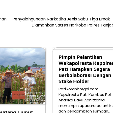
nan
Penyalahgunaan Narkotika Jenis Sabu, Tiga Emak 
Diamankan Satres Narkoba Polres Tanja
Pimpin Pelantikan
Wakapolresta Kapolre
Pati Harapkan Segera
Berkolaborasi Dengan
Stake Holder
Pati,koranborgol.com –
Kapolresta Pati Kombes Pol
Andhika Bayu Adhittama,
memimpin upacara pelantik
dan pengambilan sumpah…
matang Lumut