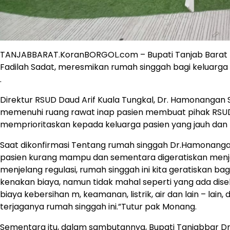
TANJABBARAT.KoranBORGOL.com – Bupati Tanjab Barat D
Fadilah Sadat, meresmikan rumah singgah bagi keluarga p
.
Direktur RSUD Daud Arif Kuala Tungkal, Dr. Hamonangan
memenuhi ruang rawat inap pasien membuat pihak RSUD 
memprioritaskan kepada keluarga pasien yang jauh dan
Saat dikonfirmasi Tentang rumah singgah Dr.Hamonanga
pasien kurang mampu dan sementara digeratiskan menje
menjelang regulasi, rumah singgah ini kita geratiskan ba
kenakan biaya, namun tidak mahal seperti yang ada disek
biaya kebersihan m, keamanan, listrik, air dan lain – la
terjaganya rumah singgah ini.”Tutur pak Monang.
Sementara itu, dalam sambutannya, Bupati Tanjabbar D