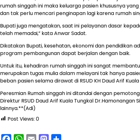
rumah singgah ini maka keluarga pasien khususnya yang 
dan tak perlu mencari penginapan lagi karena rumah singga
Bupati juga mengatakan, saat ini pelayanan dasar kepada
telah memadai,” kata Anwar Sadat.
Dikatakan Bupati, kesehatan, ekonomi dan pendidikan a
program pembangunan dapat berjalan dengan baik.
Untuk itu, kehadiran rumah singgah ini sangat membant
merupakan tugas mulia dalam melayani tak hanya pasie
beban pasien selama dirawat di RSUD KH Daud Arif Kuala
Peresmian Rumah singgah ini ditandai dengan pemotongan
Direktur RSUD Daud Arif Kuala Tungkal Dr.Hamonangan Si
lainnya.**(Adi)
Post Views:
0
Facebook
WhatsApp
Email
Mastodon
Share