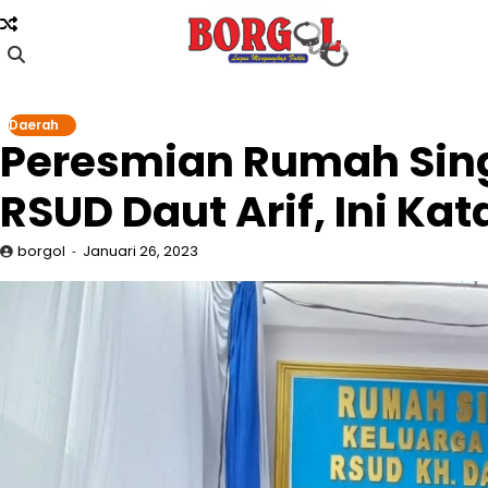
Skip
to
content
Daerah
Peresmian Rumah Sing
RSUD Daut Arif, Ini K
borgol
Januari 26, 2023