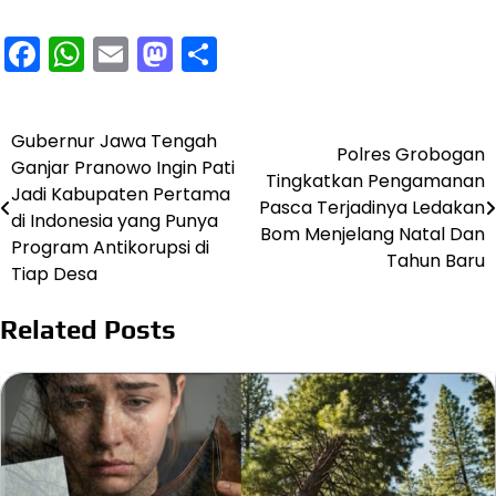
Facebook
WhatsApp
Email
Mastodon
Share
Gubernur Jawa Tengah
Navigasi
Polres Grobogan
Ganjar Pranowo Ingin Pati
Tingkatkan Pengamanan
pos
Jadi Kabupaten Pertama
Pasca Terjadinya Ledakan
di Indonesia yang Punya
Bom Menjelang Natal Dan
Program Antikorupsi di
Tahun Baru
Tiap Desa
Related Posts