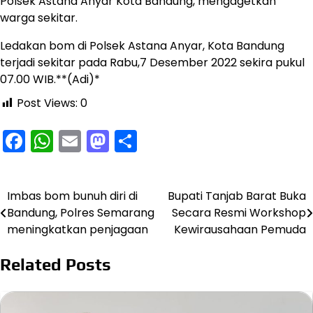
Polsek Astana Anyar Kota Bandung, mengagetkan
warga sekitar.
Ledakan bom di Polsek Astana Anyar, Kota Bandung
terjadi sekitar pada Rabu,7 Desember 2022 sekira pukul
07.00 WIB.**(Adi)*
Post Views:
0
Facebook
WhatsApp
Email
Mastodon
Share
Imbas bom bunuh diri di
Bupati Tanjab Barat Buka
Navigasi
Bandung, Polres Semarang
Secara Resmi Workshop
pos
meningkatkan penjagaan
Kewirausahaan Pemuda
Related Posts