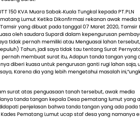
SUTT 150 KVA Muara Sabak‐Kuala Tungkal kepada PT.PLN
Pematang Lumut Ketika Dikonfirmasi rekanan awak media 
amsir yang dibuat pada tanggal 07 Maret 2020, Tamsir 
uasa oleh saudara Supardi dalam kepengurusan pembay
ya tidak pernah memiliki atau Menguasai lahan tersebut
puluh) Tahun, jadi saya tidak tau tentang Surat Pernyat
ak pernah membuat surat itu, Adapun tanda tangan yang 
ya diberi kuasa untuk pengurusan ganti rugi lahan saja, 
 saya, Karena dia yang lebih mengetahui masalah ini,”ung
am surat atas penguasaan tanah tersebut, awak media
danya tanda tangan kepala Desa pematang lumut yang a
didapati penjelasan bahwa tanda tangan yang ada pada 
n Kades Pematang Lumut ucap staf desa yang namanya 