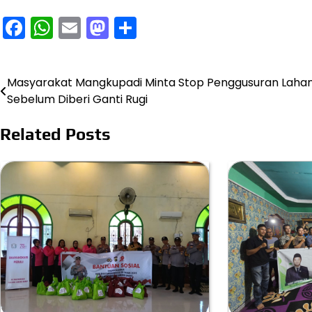
Facebook
WhatsApp
Email
Mastodon
Share
Masyarakat Mangkupadi Minta Stop Penggusuran Laha
Navigasi
Sebelum Diberi Ganti Rugi
pos
Related Posts