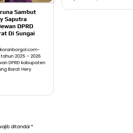
aruna Sambut
y Saputra
Dewan DPRD
rat Di Sungai
.koranborgol.com-
 tahun 2025 – 2026
wan DPRD kabupaten
ung Barat Hery
ajib ditandai
*