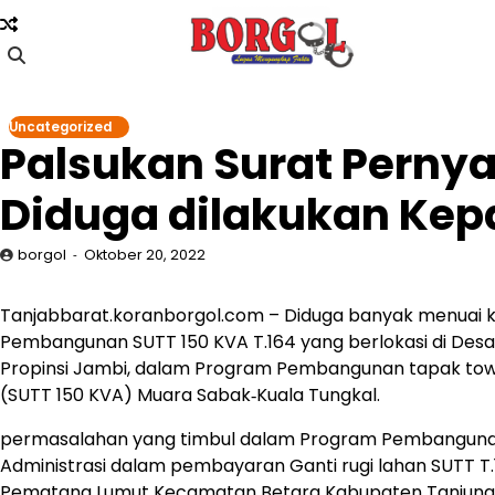
Skip
to
content
Uncategorized
Palsukan Surat Perny
Diduga dilakukan Ke
borgol
Oktober 20, 2022
Tanjabbarat.koranborgol.com – Diduga banyak menuai kon
Pembangunan SUTT 150 KVA T.164 yang berlokasi di Des
Propinsi Jambi, dalam Program Pembangunan tapak tower
(SUTT 150 KVA) Muara Sabak‐Kuala Tungkal.
permasalahan yang timbul dalam Program Pembangunan 
Administrasi dalam pembayaran Ganti rugi lahan SUTT T.
Pematang Lumut Kecamatan Betara Kabupaten Tanjung 