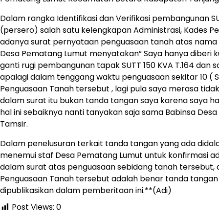
Dalam rangka Identifikasi dan Verifikasi pembangunan 
(persero) salah satu kelengkapan Administrasi, Kades 
adanya surat pernyataan penguasaan tanah atas nama T
Desa Pematang Lumut menyatakan” Saya hanya diberi k
ganti rugi pembangunan tapak SUTT 150 KVA T.164 dan sa
apalagi dalam tenggang waktu penguasaan sekitar 10 ( Se
Penguasaan Tanah tersebut , lagi pula saya merasa tid
dalam surat itu bukan tanda tangan saya karena saya han
hal ini sebaiknya nanti tanyakan saja sama Babinsa Desa
Tamsir.
Dalam penelusuran terkait tanda tangan yang ada didal
menemui staf Desa Pematang Lumut untuk konfirmasi a
dalam surat atas penguasaan sebidang tanah tersebut, 
Penguasaan Tanah tersebut adalah benar tanda tanga
dipublikasikan dalam pemberitaan ini.**(Adi)
Post Views:
0