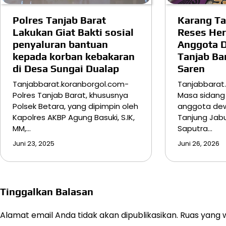
Polres Tanjab Barat
Karang T
Lakukan Giat Bakti sosial
Reses Her
penyaluran bantuan
Anggota 
kepada korban kebakaran
Tanjab Ba
di Desa Sungai Dualap
Saren
Tanjabbarat.koranborgol.com-
Tanjabbarat
Polres Tanjab Barat, khususnya
Masa sidang
Polsek Betara, yang dipimpin oleh
anggota de
Kapolres AKBP Agung Basuki, S.IK,
Tanjung Jab
MM,…
Saputra…
Juni 23, 2025
Juni 26, 2026
Tinggalkan Balasan
Alamat email Anda tidak akan dipublikasikan.
Ruas yang w