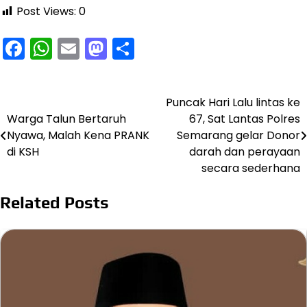
Post Views:
0
Facebook
WhatsApp
Email
Mastodon
Share
Puncak Hari Lalu lintas ke
Navigasi
Warga Talun Bertaruh
67, Sat Lantas Polres
pos
Nyawa, Malah Kena PRANK
Semarang gelar Donor
di KSH
darah dan perayaan
secara sederhana
Related Posts