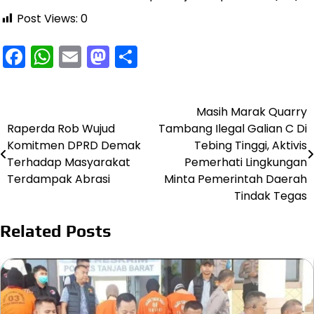
Post Views:
0
Facebook
WhatsApp
Email
Mastodon
Share
Masih Marak Quarry
Navigasi
Raperda Rob Wujud
Tambang Ilegal Galian C Di
pos
Komitmen DPRD Demak
Tebing Tinggi, Aktivis
Terhadap Masyarakat
Pemerhati Lingkungan
Terdampak Abrasi
Minta Pemerintah Daerah
Tindak Tegas
Related Posts