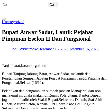
Skip
Cari
to
untuk:
content
Uncategorized
Bupati Anwar Sadat, Lantik Pejabat
Pimpinan Eselon II Dan Fungsional
ibnu Widiatmoko
Desember 16, 2025
Desember 16, 2025
Tanjabbarat.koranborgol.com-
Bupati Tanjung Jabung Barat, Anwar Sadat, melantik dan
Pengambilan Sumpah Jabatan Pejabat Pimpinan Tinggi Pratama dan
Fungsional,Selasa, (16/12).
Pelantikan dan pengambilan sumpah jabatan Manajerial dan non
manajerial ini dilaksanakan di Ruang Pola Utama Kantor Bupati
juga turut dihadiri oleh Wakil Bupati,Sekretaris Daerah, Staf Ahli
Bupati, Asisten Setda, Kepala OPD, para Kabag di Lingkup
Sekretariat Daerah serta tamu undangan lainnya.