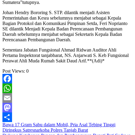
Sumatera”tutupnya.
Johan Hendry Bororing S. STP. dilantik menjadi Asisten
Pemerintahan dan Kesra sebelumnya menjabat sebagai Kepala
Bagian Protokol dan Komunikasi Pimpinan Setda, Feri Noprianto
SE dilantik Menjadi Kepala Badan Perencanaan Pembangunan
Daerah sebelumnya menjabat sebagai Sekretaris Kepala Badan
Perencanaan Pembangunan Daerah.
Sementara Jabatan Fungsional Ahmad Ridwan Auditor Ahli
Pertama Inspektorat tanjabbarat, NS. Anjarwati S. Keb Fungsional
Perawat Ahli Muda Rumah Sakit Daud Arif.**(Adi)*
Post Views:
0
Facebook
WhatsApp
Email
Mastodon
Navigasi
Bawa 17 Gram Sabu dalam Mobil, Pria Asal Tebing Tinggi
Share
Diringkus Satresnarkoba Polres Tanjab Barat
pos