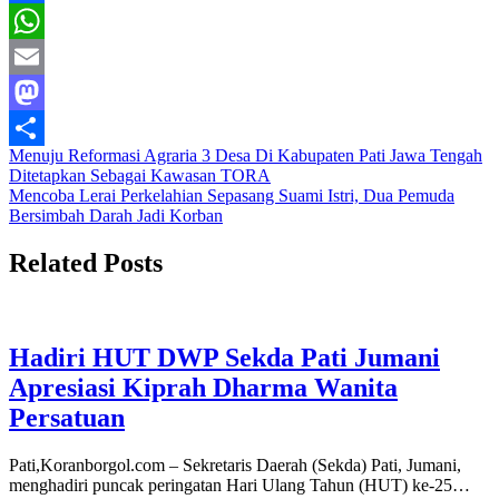
Facebook
WhatsApp
Email
Mastodon
Navigasi
Menuju Reformasi Agraria 3 Desa Di Kabupaten Pati Jawa Tengah
Share
Ditetapkan Sebagai Kawasan TORA
pos
Mencoba Lerai Perkelahian Sepasang Suami Istri, Dua Pemuda
Bersimbah Darah Jadi Korban
Related Posts
Hadiri HUT DWP Sekda Pati Jumani
Apresiasi Kiprah Dharma Wanita
Persatuan
Pati,Koranborgol.com – Sekretaris Daerah (Sekda) Pati, Jumani,
menghadiri puncak peringatan Hari Ulang Tahun (HUT) ke-25…