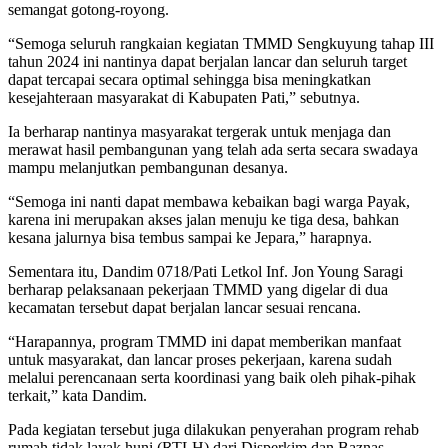
semangat gotong-royong.
“Semoga seluruh rangkaian kegiatan TMMD Sengkuyung tahap III
tahun 2024 ini nantinya dapat berjalan lancar dan seluruh target
dapat tercapai secara optimal sehingga bisa meningkatkan
kesejahteraan masyarakat di Kabupaten Pati,” sebutnya.
Ia berharap nantinya masyarakat tergerak untuk menjaga dan
merawat hasil pembangunan yang telah ada serta secara swadaya
mampu melanjutkan pembangunan desanya.
“Semoga ini nanti dapat membawa kebaikan bagi warga Payak,
karena ini merupakan akses jalan menuju ke tiga desa, bahkan
kesana jalurnya bisa tembus sampai ke Jepara,” harapnya.
Sementara itu, Dandim 0718/Pati Letkol Inf. Jon Young Saragi
berharap pelaksanaan pekerjaan TMMD yang digelar di dua
kecamatan tersebut dapat berjalan lancar sesuai rencana.
“Harapannya, program TMMD ini dapat memberikan manfaat
untuk masyarakat, dan lancar proses pekerjaan, karena sudah
melalui perencanaan serta koordinasi yang baik oleh pihak-pihak
terkait,” kata Dandim.
Pada kegiatan tersebut juga dilakukan penyerahan program rehab
rumah tidak layak huni (RTLH) dari Disperkim dan Baznas