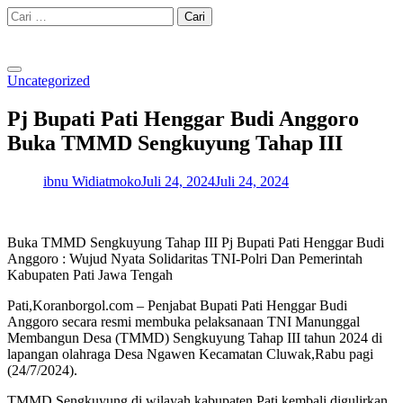
Skip
Cari
to
untuk:
content
Uncategorized
Pj Bupati Pati Henggar Budi Anggoro
Buka TMMD Sengkuyung Tahap III
ibnu Widiatmoko
Juli 24, 2024
Juli 24, 2024
Buka TMMD Sengkuyung Tahap III Pj Bupati Pati Henggar Budi
Anggoro : Wujud Nyata Solidaritas TNI-Polri Dan Pemerintah
Kabupaten Pati Jawa Tengah
Pati,Koranborgol.com – Penjabat Bupati Pati Henggar Budi
Anggoro secara resmi membuka pelaksanaan TNI Manunggal
Membangun Desa (TMMD) Sengkuyung Tahap III tahun 2024 di
lapangan olahraga Desa Ngawen Kecamatan Cluwak,Rabu pagi
(24/7/2024).
TMMD Sengkuyung di wilayah kabupaten Pati kembali digulirkan