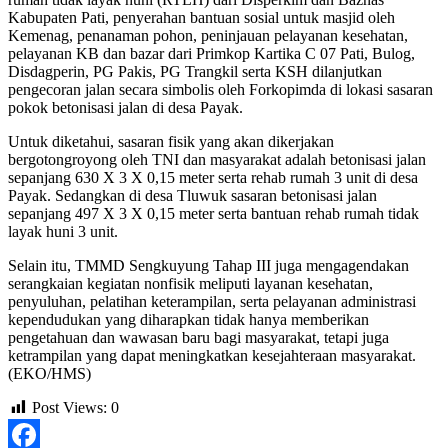
Kabupaten Pati, penyerahan bantuan sosial untuk masjid oleh
Kemenag, penanaman pohon, peninjauan pelayanan kesehatan,
pelayanan KB dan bazar dari Primkop Kartika C 07 Pati, Bulog,
Disdagperin, PG Pakis, PG Trangkil serta KSH dilanjutkan
pengecoran jalan secara simbolis oleh Forkopimda di lokasi sasaran
pokok betonisasi jalan di desa Payak.
Untuk diketahui, sasaran fisik yang akan dikerjakan
bergotongroyong oleh TNI dan masyarakat adalah betonisasi jalan
sepanjang 630 X 3 X 0,15 meter serta rehab rumah 3 unit di desa
Payak. Sedangkan di desa Tluwuk sasaran betonisasi jalan
sepanjang 497 X 3 X 0,15 meter serta bantuan rehab rumah tidak
layak huni 3 unit.
Selain itu, TMMD Sengkuyung Tahap III juga mengagendakan
serangkaian kegiatan nonfisik meliputi layanan kesehatan,
penyuluhan, pelatihan keterampilan, serta pelayanan administrasi
kependudukan yang diharapkan tidak hanya memberikan
pengetahuan dan wawasan baru bagi masyarakat, tetapi juga
ketrampilan yang dapat meningkatkan kesejahteraan masyarakat.
(EKO/HMS)
Post Views:
0