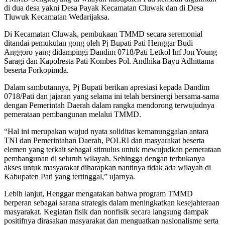
di dua desa yakni Desa Payak Kecamatan Cluwak dan di Desa
Tluwuk Kecamatan Wedarijaksa.
Di Kecamatan Cluwak, pembukaan TMMD secara seremonial
ditandai pemukulan gong oleh Pj Bupati Pati Henggar Budi
Anggoro yang didampingi Dandim 0718/Pati Letkol Inf Jon Young
Saragi dan Kapolresta Pati Kombes Pol. Andhika Bayu Adhittama
beserta Forkopimda.
Dalam sambutannya, Pj Bupati berikan apresiasi kepada Dandim
0718/Pati dan jajaran yang selama ini telah bersinergi bersama-sama
dengan Pemerintah Daerah dalam rangka mendorong terwujudnya
pemerataan pembangunan melalui TMMD.
“Hal ini merupakan wujud nyata soliditas kemanunggalan antara
TNI dan Pemerintahan Daerah, POLRI dan masyarakat beserta
elemen yang terkait sebagai stimulus untuk mewujudkan pemerataan
pembangunan di seluruh wilayah. Sehingga dengan terbukanya
akses untuk masyarakat diharapkan nantinya tidak ada wilayah di
Kabupaten Pati yang tertinggal,” ujarnya.
Lebih lanjut, Henggar mengatakan bahwa program TMMD
berperan sebagai sarana strategis dalam meningkatkan kesejahteraan
masyarakat. Kegiatan fisik dan nonfisik secara langsung dampak
positifnya dirasakan masyarakat dan menguatkan nasionalisme serta