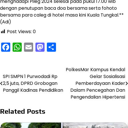
menghadapi Pileg 2024 selesai pada pukul 17.00 wib
dengan penutupan baca doa bersama serta fohoto
bersama para caleg di hotel masa kini Kuala Tungkal.**
(Adi)
Post Views:
0
Facebook
WhatsApp
Email
Mastodon
Share
PolkesMar Kampus Kendal
Navigasi
SPI SMPN 1 Purwodadi Rp
Gelar Sosialisasi
pos
2,5 juta, DPRD Grobogan
Pemberdayaan Kader
Panggil Kadinas Pendidikan
Dalam Pencegahan Dan
Pengendalian Hipertensi
Related Posts