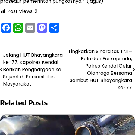
prosedur pemerintah pungkasnya.*”( agus)
Post Views:
2
Facebook
WhatsApp
Email
Mastodon
Share
Tingkatkan Sinergitas TNI –
Navigasi
Jelang HUT Bhayangkara
Polri dan Forkopimda,
ke-77, Kapolres Kendal
pos
Polres Kendal Gelar
Berikan Penghargaan ke
Olahraga Bersama
Sejumlah Personil dan
Sambut HUT Bhayangkara
Masyarakat
ke-77
Related Posts