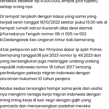
tersebut sebesar Rp.4.000.000( empat juta rupiah)
setiap orang nya.
Di tempat terpisah dengan kasus yang sama yang
terjadi senin tanggal 19/10/2022 sekitar pukul 15.00 wib di
tempat rumah sdri.sri Kunarsih alias dewi alamat
jl.Purnakarya Tengah nomor 06 rt 005 rw 002
kl.Dedanganak Kec.Ungaran timur kab.Semarang.
Atas pelaporan sdri Nur Fitriyana dasar lp spkt Polres
Semarang tanggal.08 juni 2023 nomor lp 46.2023 dan
yang bersangkutan juga melanggar undang undang
republik indonesia nomor 18 tahun 2017 tentang
perlindungan pekerja migran indonesia dengan
ancaman hukuman 10 tahun penjara.
Modus kedua tersangka hampir sama jenis dan usaha
nya mengirim tenaga kerja migran indonesia dengan
iming iming kerja di luar negri dengan gajih yang
pantastis dan menyenangkan padahal mereka