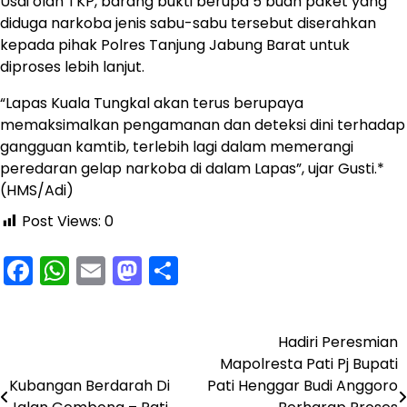
Usai olah TKP, barang bukti berupa 5 buah paket yang
diduga narkoba jenis sabu-sabu tersebut diserahkan
kepada pihak Polres Tanjung Jabung Barat untuk
diproses lebih lanjut.
“Lapas Kuala Tungkal akan terus berupaya
memaksimalkan pengamanan dan deteksi dini terhadap
gangguan kamtib, terlebih lagi dalam memerangi
peredaran gelap narkoba di dalam Lapas”, ujar Gusti.*
(HMS/Adi)
Post Views:
0
Facebook
WhatsApp
Email
Mastodon
Share
Hadiri Peresmian
Navigasi
Mapolresta Pati Pj Bupati
pos
Kubangan Berdarah Di
Pati Henggar Budi Anggoro