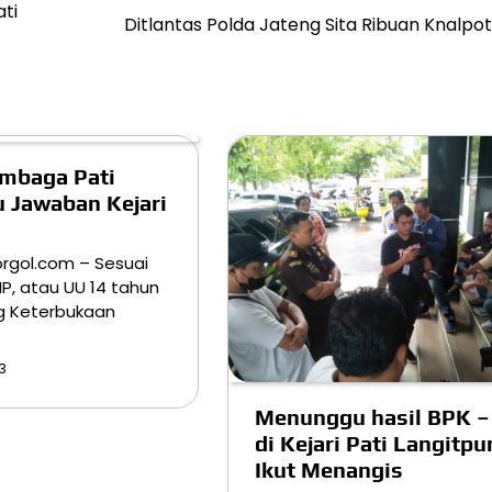
ati
Ditlantas Polda Jateng Sita Ribuan Knalpo
embaga Pati
 Jawaban Kejari
orgol.com – Sesuai
P, atau UU 14 tahun
g Keterbukaan
3
Menunggu hasil BPK –
di Kejari Pati Langitpu
Ikut Menangis