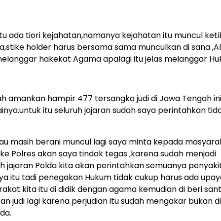
tu ada tiori kejahatan,namanya kejahatan itu muncul ket
ma,stike holder harus bersama sama munculkan di sana ,A
elanggar hakekat Agama apalagi itu jelas melanggar Hu
ah amankan hampir 477 tersangka judi di Jawa Tengah ini 
inya.untuk itu seluruh jajaran sudah saya perintahkan tid
alau masih berani muncul lagi saya minta kepada masyara
 ke Polres akan saya tindak tegas ,karena sudah menjadi
uh jajaran Polda kita akan perintahkan semuanya penyaki
 ya itu tadi penegakan Hukum tidak cukup harus ada upay
akat kita itu di didik dengan agama kemudian di beri san
an judi lagi karena perjudian itu sudah mengakar bukan d
da.