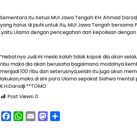
Sementara itu Ketua MUI Jawa Tengah KH. Ahmad Daro
yang harus di jauhi untuk itu, MUI Jawa Tengah bersa
.yaitu Ulama dengan pencegahan dan kepolisian dengan
“Hebatnya Judi ini meski kalah tidak kapok dia akan sel
ribu maka dia akan berusaha bagaimana modalnya kemba
menjadi 100 ribu dan seterusnya,selain itu juga akan m
lakukan,maka di sini para Ulama sepakat bahwa mental pe
K.H.Darodji.**TOMO
Post Views:
0
Facebook
WhatsApp
Email
Mastodon
Share