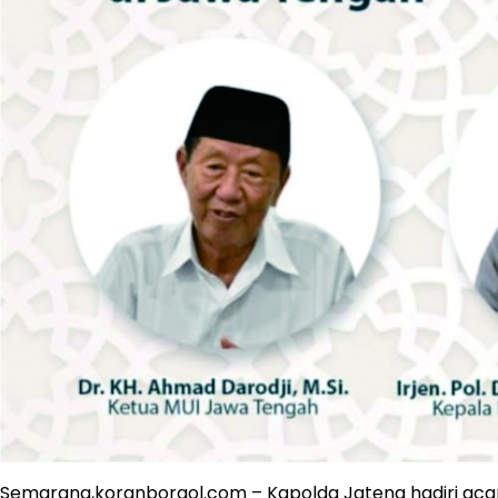
Semarang,koranborgol.com – Kapolda Jateng hadiri aca