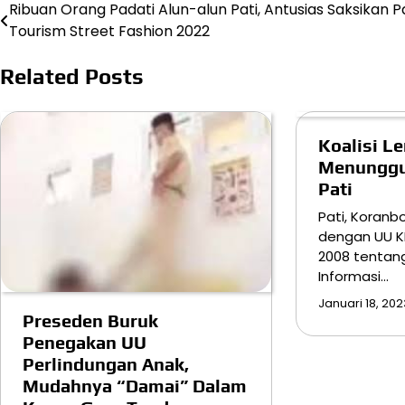
Ribuan Orang Padati Alun-alun Pati, Antusias Saksikan P
Navigasi
Tourism Street Fashion 2022
pos
Related Posts
Koalisi L
Menunggu
Pati
Pati, Koranb
dengan UU KI
2008 tentan
Informasi…
Januari 18, 202
Preseden Buruk
Penegakan UU
Perlindungan Anak,
Mudahnya “Damai” Dalam