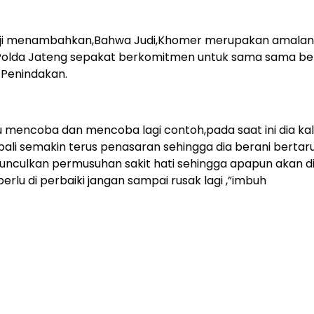
dji menambahkan,Bahwa Judi,Khomer merupakan amalan
ma Polda Jateng sepakat berkomitmen untuk sama sama b
 Penindakan.
alu mencoba dan mencoba lagi contoh,pada saat ini dia ka
li semakin terus penasaran sehingga dia berani bertar
emunculkan permusuhan sakit hati sehingga apapun akan d
rlu di perbaiki jangan sampai rusak lagi ,”imbuh