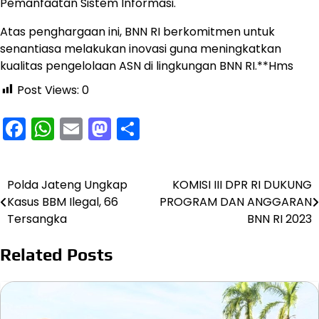
Pemanfaatan Sistem Informasi.
Atas penghargaan ini, BNN RI berkomitmen untuk
senantiasa melakukan inovasi guna meningkatkan
kualitas pengelolaan ASN di lingkungan BNN RI.**Hms
Post Views:
0
Facebook
WhatsApp
Email
Mastodon
Share
Polda Jateng Ungkap
KOMISI III DPR RI DUKUNG
Navigasi
Kasus BBM Ilegal, 66
PROGRAM DAN ANGGARAN
pos
Tersangka
BNN RI 2023
Related Posts