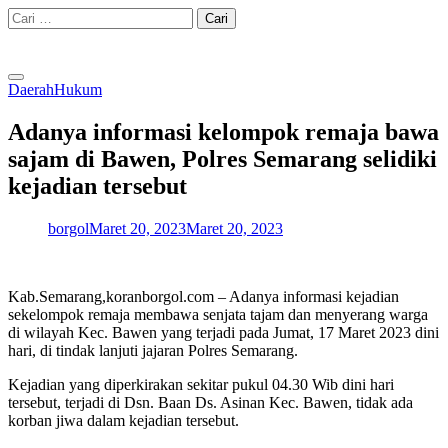
Skip
Cari
to
untuk:
content
Daerah
Hukum
Adanya informasi kelompok remaja bawa
sajam di Bawen, Polres Semarang selidiki
kejadian tersebut
borgol
Maret 20, 2023
Maret 20, 2023
Kab.Semarang,koranborgol.com – Adanya informasi kejadian
sekelompok remaja membawa senjata tajam dan menyerang warga
di wilayah Kec. Bawen yang terjadi pada Jumat, 17 Maret 2023 dini
hari, di tindak lanjuti jajaran Polres Semarang.
Kejadian yang diperkirakan sekitar pukul 04.30 Wib dini hari
tersebut, terjadi di Dsn. Baan Ds. Asinan Kec. Bawen, tidak ada
korban jiwa dalam kejadian tersebut.