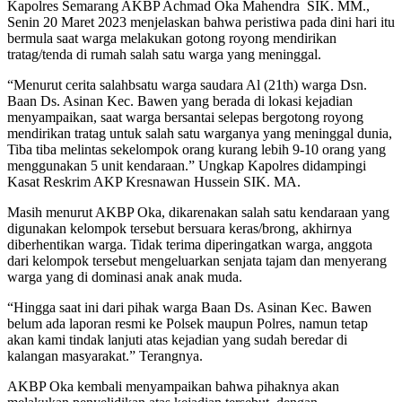
Kapolres Semarang AKBP Achmad Oka Mahendra SIK. MM.,
Senin 20 Maret 2023 menjelaskan bahwa peristiwa pada dini hari itu
bermula saat warga melakukan gotong royong mendirikan
tratag/tenda di rumah salah satu warga yang meninggal.
“Menurut cerita salahbsatu warga saudara Al (21th) warga Dsn.
Baan Ds. Asinan Kec. Bawen yang berada di lokasi kejadian
menyampaikan, saat warga bersantai selepas bergotong royong
mendirikan tratag untuk salah satu warganya yang meninggal dunia,
Tiba tiba melintas sekelompok orang kurang lebih 9-10 orang yang
menggunakan 5 unit kendaraan.” Ungkap Kapolres didampingi
Kasat Reskrim AKP Kresnawan Hussein SIK. MA.
Masih menurut AKBP Oka, dikarenakan salah satu kendaraan yang
digunakan kelompok tersebut bersuara keras/brong, akhirnya
diberhentikan warga. Tidak terima diperingatkan warga, anggota
dari kelompok tersebut mengeluarkan senjata tajam dan menyerang
warga yang di dominasi anak anak muda.
“Hingga saat ini dari pihak warga Baan Ds. Asinan Kec. Bawen
belum ada laporan resmi ke Polsek maupun Polres, namun tetap
akan kami tindak lanjuti atas kejadian yang sudah beredar di
kalangan masyarakat.” Terangnya.
AKBP Oka kembali menyampaikan bahwa pihaknya akan