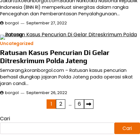
Jakarta.Koeanborgol.com.Badan Narkotika Nasional Republik
Indonesia (BNN RI) memperkuat sinergitas dalam rangka
Pencegahan dan Pemberantasan Penyalahgunaan…
borgol
September 27, 2022
Uncategorized
Ratusan Kasus Pencurian Di Gelar
Ditreskrimum Polda Jateng
Semarang,koranborgol.com – Ratusan kasus pencurian
berhasil diungkap jajaran Polda Jateng pada operasi sikat
jaran candi…
borgol
September 26, 2022
Paginasi
1
2
…
6
pos
Cari
Cari