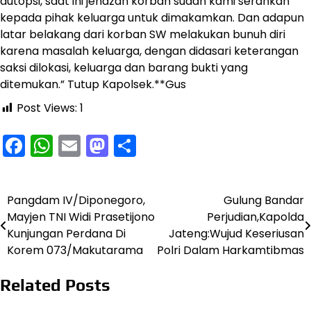
autopsi, saat ini jenazah korban sudah kami serahkan
kepada pihak keluarga untuk dimakamkan. Dan adapun
latar belakang dari korban SW melakukan bunuh diri
karena masalah keluarga, dengan didasari keterangan
saksi dilokasi, keluarga dan barang bukti yang
ditemukan.” Tutup Kapolsek.**Gus
Post Views:
1
Facebook
WhatsApp
Email
Mastodon
Share
Pangdam IV/Diponegoro,
Gulung Bandar
Navigasi
Mayjen TNI Widi Prasetijono
Perjudian,Kapolda
pos
Kunjungan Perdana Di
Jateng:Wujud Keseriusan
Korem 073/Makutarama
Polri Dalam Harkamtibmas
Related Posts