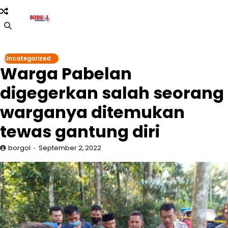
Skip
to
content
Uncategorized
Warga Pabelan
digegerkan salah seorang
warganya ditemukan
tewas gantung diri
borgol
September 2, 2022