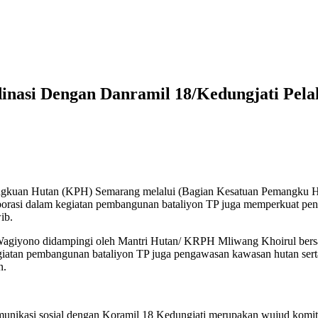
nasi Dengan Danramil 18/Kedungjati Pela
an Hutan (KPH) Semarang melalui (Bagian Kesatuan Pemangku Hut
orasi dalam kegiatan pembangunan bataliyon TP juga memperkuat pen
ib.
ung Wagiyono didampingi oleh Mantri Hutan/ KRPH Mliwang Khoirul be
giatan pembangunan bataliyon TP juga pengawasan kawasan hutan sert
n.
asi sosial dengan Koramil 18 Kedungjati merupakan wujud komitmen