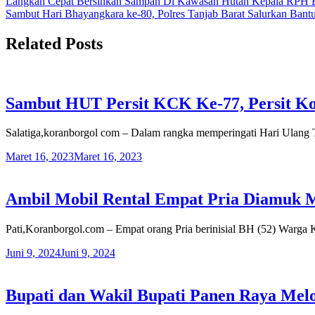
Navigasi
Langkah Cepat Bersihkan Sampah Di Kawasan Hutan Kepala RPH B
Share
Sambut Hari Bhayangkara ke-80, Polres Tanjab Barat Salurkan Bantua
pos
Related Posts
Sambut HUT Persit KCK Ke-77, Persit Ko
Salatiga,koranborgol com – Dalam rangka memperingati Hari Ulan
Maret 16, 2023
Maret 16, 2023
Ambil Mobil Rental Empat Pria Diamuk M
Pati,Koranborgol.com – Empat orang Pria berinisial BH (52) Warga
Juni 9, 2024
Juni 9, 2024
Bupati dan Wakil Bupati Panen Raya Melo