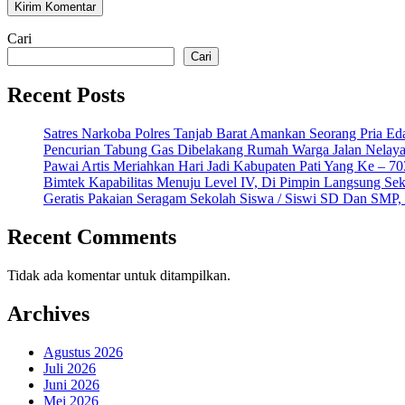
Cari
Cari
Recent Posts
Satres Narkoba Polres Tanjab Barat Amankan Seorang Pria E
Pencurian Tabung Gas Dibelakang Rumah Warga Jalan Nelaya
Pawai Artis Meriahkan Hari Jadi Kabupaten Pati Yang Ke – 7
Bimtek Kapabilitas Menuju Level IV, Di Pimpin Langsung Sek
Geratis Pakaian Seragam Sekolah Siswa / Siswi SD Dan SMP, 
Recent Comments
Tidak ada komentar untuk ditampilkan.
Archives
Agustus 2026
Juli 2026
Juni 2026
Mei 2026