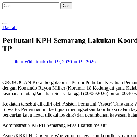
Skip
Cari
to
untuk:
content
Daerah
Perhutani KPH Semarang Lakukan Koordi
TP
ibnu Widiatmoko
Juni 9, 2026
Juni 9, 2026
GROBOGAN Koranborgol.com – Perum Perhutani Kesatuan Pemangku
dengan Komando Rayon Militer (Koramil) 18 Kedungjati guna Kalab
keamanan hutan,Pada hari Selasa tanggal (09/06/2026) pukul 09.30 w
Kegiatan tersebut dihadiri oleh Asisten Perhutani (Asper) Tangg
Suwarto. Pertemuan ini bertujuan meningkatkan koordinasi dalam ke
pencurian kayu ilegal (illegal logging) dan perambahan kawasan huta
Administratur/ KKPH Semarang Misa Ekaristi melalui
Asper/KBKPH Tanggung Wagiyono menegaskan koordinasi dan komunik