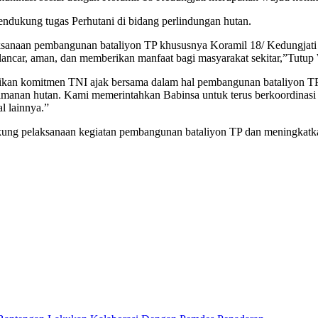
endukung tugas Perhutani di bidang perlindungan hutan.
sanaan pembangunan bataliyon TP khususnya Koramil 18/ Kedungjati ju
 lancar, aman, dan memberikan manfaat bagi masyarakat sekitar,”Tutu
kan komitmen TNI ajak bersama dalam hal pembangunan bataliyon T
amanan hutan. Kami memerintahkan Babinsa untuk terus berkoordinas
l lainnya.”
ng pelaksanaan kegiatan pembangunan bataliyon TP dan meningkatkan p