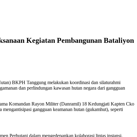
ksanaan Kegiatan Pembangunan Bataliyon
an) BKPH Tanggung melakukan koordinasi dan silaturahmi
gamanan dan perlindungan kawasan hutan negara dari gangguan
rsama Komandan Rayon Militer (Danramil) 18 Kedungjati Kapten Cko
a mengantisipasi gangguan keamanan hutan (gukamhut), seperti
 Perhutani dalam mengedepankan kolaborasi lintas instansi.