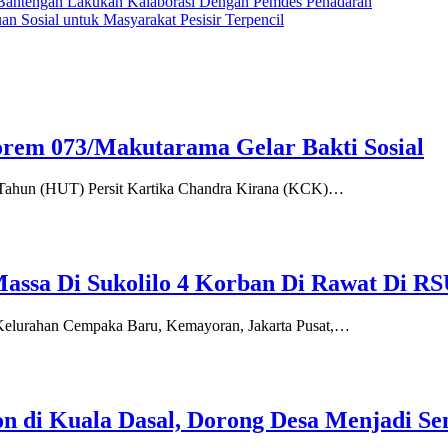
antengan Lakukan Kalaborasi Dengan Pemdes Penadaran
n Sosial untuk Masyarakat Pesisir Terpencil
rem 073/Makutarama Gelar Bakti Sosial
g Tahun (HUT) Persit Kartika Chandra Kirana (KCK)…
assa Di Sukolilo 4 Korban Di Rawat Di R
 Kelurahan Cempaka Baru, Kemayoran, Jakarta Pusat,…
n di Kuala Dasal, Dorong Desa Menjadi Se