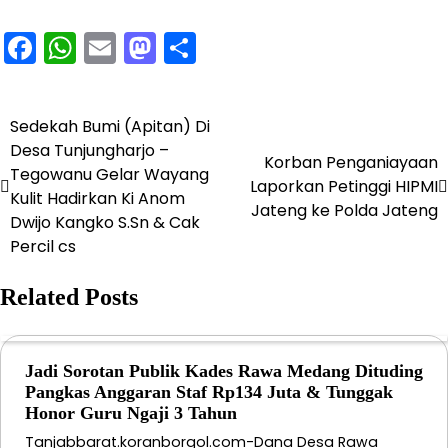
Facebook
WhatsApp
Email
Mastodon
Share
Sedekah Bumi (Apitan) Di
Navigasi
Desa Tunjungharjo –
Korban Penganiayaan
pos
Tegowanu Gelar Wayang
Laporkan Petinggi HIPMI
Kulit Hadirkan Ki Anom
Jateng ke Polda Jateng
Dwijo Kangko S.Sn & Cak
Percil cs
Related Posts
Jadi Sorotan Publik Kades Rawa Medang Dituding
Pangkas Anggaran Staf Rp134 Juta & Tunggak
Honor Guru Ngaji 3 Tahun
Tanjabbarat.koranborgol.com-Dana Desa Rawa