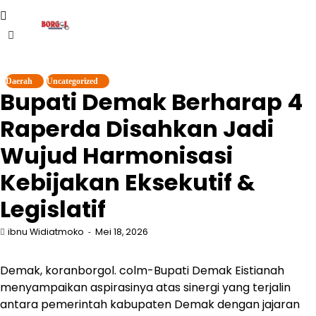
Skip
to
content
Daerah
Uncategorized
Bupati Demak Berharap 4
Raperda Disahkan Jadi
Wujud Harmonisasi
Kebijakan Eksekutif &
Legislatif
ibnu Widiatmoko
Mei 18, 2026
Demak, koranborgol. colm-Bupati Demak Eistianah
menyampaikan aspirasinya atas sinergi yang terjalin
antara pemerintah kabupaten Demak dengan jajaran