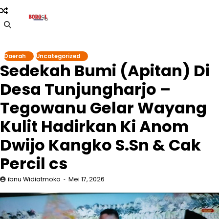
Skip
to
content
Daerah
Uncategorized
Sedekah Bumi (Apitan) Di
Desa Tunjungharjo –
Tegowanu Gelar Wayang
Kulit Hadirkan Ki Anom
Dwijo Kangko S.Sn & Cak
Percil cs
ibnu Widiatmoko
Mei 17, 2026