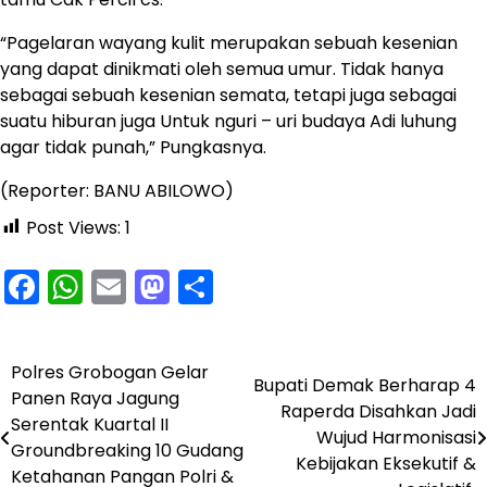
“Pagelaran wayang kulit merupakan sebuah kesenian
yang dapat dinikmati oleh semua umur. Tidak hanya
sebagai sebuah kesenian semata, tetapi juga sebagai
suatu hiburan juga Untuk nguri – uri budaya Adi luhung
agar tidak punah,” Pungkasnya.
(Reporter: BANU ABILOWO)
Post Views:
1
Facebook
WhatsApp
Email
Mastodon
Share
Polres Grobogan Gelar
Navigasi
Bupati Demak Berharap 4
Panen Raya Jagung
Raperda Disahkan Jadi
pos
Serentak Kuartal II
Wujud Harmonisasi
Groundbreaking 10 Gudang
Kebijakan Eksekutif &
Ketahanan Pangan Polri &