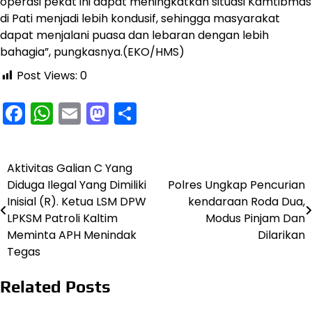
operasi pekat ini dapat meningkatkan situasi Kamtibmas
di Pati menjadi lebih kondusif, sehingga masyarakat
dapat menjalani puasa dan lebaran dengan lebih
bahagia”, pungkasnya.(EKO/HMS)
Post Views:
0
Facebook
WhatsApp
Email
Mastodon
Share
Aktivitas Galian C Yang
Navigasi
Diduga Ilegal Yang Dimiliki
Polres Ungkap Pencurian
pos
Inisial (R). Ketua LSM DPW
kendaraan Roda Dua,
LPKSM Patroli Kaltim
Modus Pinjam Dan
Meminta APH Menindak
Dilarikan
Tegas
Related Posts