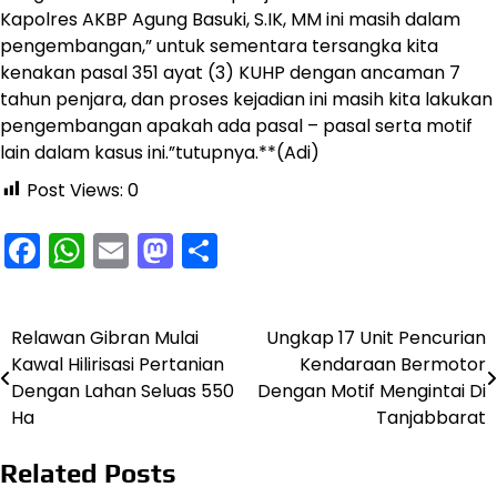
Kapolres AKBP Agung Basuki, S.IK, MM ini masih dalam
pengembangan,” untuk sementara tersangka kita
kenakan pasal 351 ayat (3) KUHP dengan ancaman 7
tahun penjara, dan proses kejadian ini masih kita lakukan
pengembangan apakah ada pasal – pasal serta motif
lain dalam kasus ini.”tutupnya.**(Adi)
Post Views:
0
Facebook
WhatsApp
Email
Mastodon
Share
Relawan Gibran Mulai
Ungkap 17 Unit Pencurian
Navigasi
Kawal Hilirisasi Pertanian
Kendaraan Bermotor
pos
Dengan Lahan Seluas 550
Dengan Motif Mengintai Di
Ha
Tanjabbarat
Related Posts