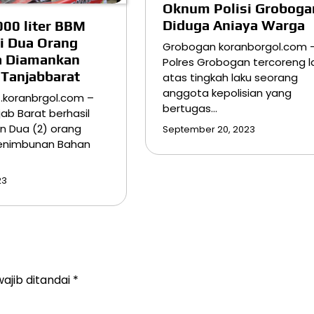
Oknum Polisi Groboga
Diduga Aniaya Warga
00 liter BBM
i Dua Orang
Grobogan koranborgol.com 
a Diamankan
Polres Grobogan tercoreng l
 Tanjabbarat
atas tingkah laku seorang
anggota kepolisian yang
.koranbrgol.com –
bertugas…
jab Barat berhasil
 Dua (2) orang
September 20, 2023
enimbunan Bahan
23
ajib ditandai
*