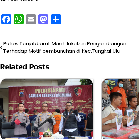
Facebook
WhatsApp
Email
Mastodon
Share
Polres Tanjabbarat Masih lakukan Pengembangan
Navigasi
Terhadap Motif pembunuhan di Kec.Tungkal Ulu
pos
Related Posts