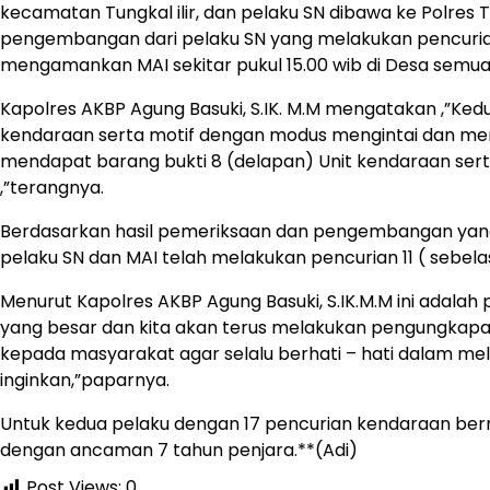
kecamatan Tungkal ilir, dan pelaku SN dibawa ke Polres
pengembangan dari pelaku SN yang melakukan pencurian 
mengamankan MAI sekitar pukul 15.00 wib di Desa sem
Kapolres AKBP Agung Basuki, S.IK. M.M mengatakan ,”Ke
kendaraan serta motif dengan modus mengintai dan mend
mendapat barang bukti 8 (delapan) Unit kendaraan se
,”terangnya.
Berdasarkan hasil pemeriksaan dan pengembangan yang 
pelaku SN dan MAI telah melakukan pencurian 11 ( sebel
Menurut Kapolres AKBP Agung Basuki, S.IK.M.M ini adal
yang besar dan kita akan terus melakukan pengungkapan 
kepada masyarakat agar selalu berhati – hati dalam mele
inginkan,”paparnya.
Untuk kedua pelaku dengan 17 pencurian kendaraan berm
dengan ancaman 7 tahun penjara.**(Adi)
Post Views:
0