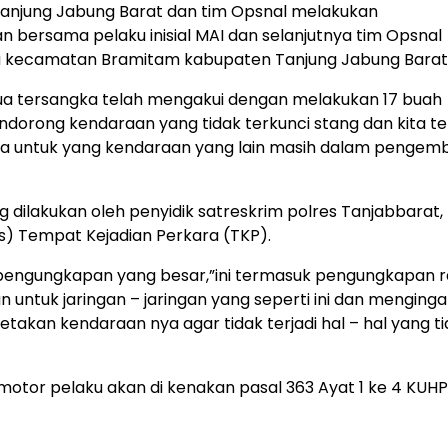
 Tanjung Jabung Barat dan tim Opsnal melakukan
bersama pelaku inisial MAI dan selanjutnya tim Opsnal
ua kecamatan Bramitam kabupaten Tanjung Jabung Barat
dua tersangka telah mengakui dengan melakukan 17 buah
orong kendaraan yang tidak terkunci stang dan kita te
rta untuk yang kendaraan yang lain masih dalam penge
dilakukan oleh penyidik satreskrim polres Tanjabbarat
as) Tempat Kejadian Perkara (TKP).
ah pengungkapan yang besar,”ini termasuk pengungkapan
untuk jaringan – jaringan yang seperti ini dan menging
takan kendaraan nya agar tidak terjadi hal – hal yang ti
otor pelaku akan di kenakan pasal 363 Ayat 1 ke 4 KUHP