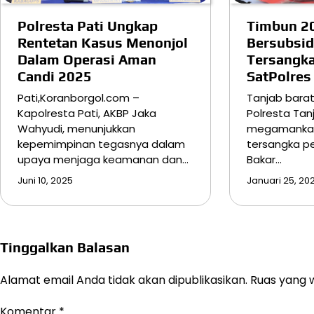
Polresta Pati Ungkap
Timbun 20
Rentetan Kasus Menonjol
Bersubsid
Dalam Operasi Aman
Tersangk
Candi 2025
SatPolres
Pati,Koranborgol.com –
Tanjab barat
Kapolresta Pati, AKBP Jaka
Polresta Tan
Wahyudi, menunjukkan
megamankan
kepemimpinan tegasnya dalam
tersangka p
upaya menjaga keamanan dan…
Bakar…
Juni 10, 2025
Januari 25, 20
Tinggalkan Balasan
Alamat email Anda tidak akan dipublikasikan.
Ruas yang w
Komentar
*