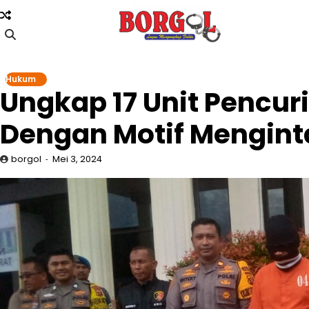
Skip
to
content
Hukum
Ungkap 17 Unit Pencu
Dengan Motif Menginta
borgol
Mei 3, 2024