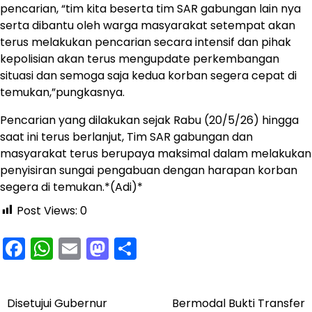
pencarian, “tim kita beserta tim SAR gabungan lain nya
serta dibantu oleh warga masyarakat setempat akan
terus melakukan pencarian secara intensif dan pihak
kepolisian akan terus mengupdate perkembangan
situasi dan semoga saja kedua korban segera cepat di
temukan,”pungkasnya.
Pencarian yang dilakukan sejak Rabu (20/5/26) hingga
saat ini terus berlanjut, Tim SAR gabungan dan
masyarakat terus berupaya maksimal dalam melakukan
penyisiran sungai pengabuan dengan harapan korban
segera di temukan.*(Adi)*
Post Views:
0
Facebook
WhatsApp
Email
Mastodon
Share
Disetujui Gubernur
Bermodal Bukti Transfer
Navigasi