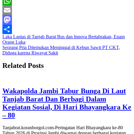
Facebook
WhatsApp
Email
Mastodon
Navigasi
Laka Lantas di Tanjab Barat Bus dan Innova Bertabrakan, Enam
Share
Orang Luka
pos
Seorang Pria Ditemukan Meninggal di Kebun Sawit PT CKT,
Diduga karena Riwayat Sakit
Related Posts
Wakapolda Jambi Tabur Bunga Di Laut
Tanjab Barat Dan Berbagi Dalam
Kegiatan Sosial, Di Hari Bhayangkara Ke
– 80
Tanjabrat.koranborgol.com-Peringatan Hari Bhayangkara ke-80
Tahun 2026 di Provinsi Jambi diwarnai dengan berbagai kegiatan