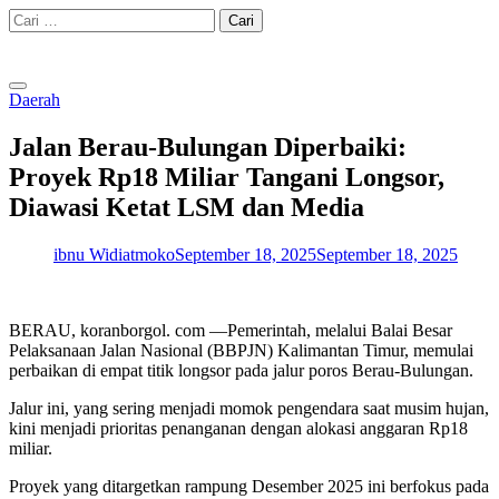
Skip
Cari
to
untuk:
content
Daerah
Jalan Berau-Bulungan Diperbaiki:
Proyek Rp18 Miliar Tangani Longsor,
Diawasi Ketat LSM dan Media
ibnu Widiatmoko
September 18, 2025
September 18, 2025
BERAU, koranborgol. com —Pemerintah, melalui Balai Besar
Pelaksanaan Jalan Nasional (BBPJN) Kalimantan Timur, memulai
perbaikan di empat titik longsor pada jalur poros Berau-Bulungan.
Jalur ini, yang sering menjadi momok pengendara saat musim hujan,
kini menjadi prioritas penanganan dengan alokasi anggaran Rp18
miliar.
Proyek yang ditargetkan rampung Desember 2025 ini berfokus pada