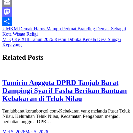
WhatsApp
Email
Mastodon
Navigasi
UMKM Demak Harus Mampu Perkuat Branding Demak Sebagai
Share
Kota Wisata Religi
pos
MTQ Ke-XIII Tahun 2026 Resmi Dibuka Kepala Desa Sungai
Kepayang
Related Posts
Tumirin Anggota DPRD Tanjab Barat
Dampingi Syarif Fasha Berikan Bantuan
Kebakaran di Teluk Nilau
Tanjabbarat.koranborgol.com-Kebakaran yang melanda Pasar Teluk
Nilau, Kelurahan Teluk Nilau, Kecamatan Pengabuan menjadi
perhatian anggota DPR…
Mei 5, 2026
Mei 5, 2026