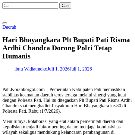
Skip
Cari
to
untuk:
content
Daerah
Hari Bhayangkara Plt Bupati Pati Risma
Ardhi Chandra Dorong Polri Tetap
Humanis
ibnu Widiatmoko
Juli 1, 2026
Juli 1, 2026
Pati,Koranborgol.com – Pemerintah Kabupaten Pati memastikan
stabilitas keamanan daerah terus terjaga melalui sinergi yang kuat
dengan Polresta Pati. Hal itu ditegaskan Plt Bupati Pati Risma Ardhi
Chandra saat menghadiri Tasyakuran Hari Bhayangkara ke-80 di
Polresta Pati, Rabu (1/7/2026).
Menurutnya, kolaborasi yang erat antara pemerintah daerah dan
kepolisian menjadi faktor penting dalam menjaga kondusivitas
wilayah sekaligus mendukung kelancaran pembangunan di